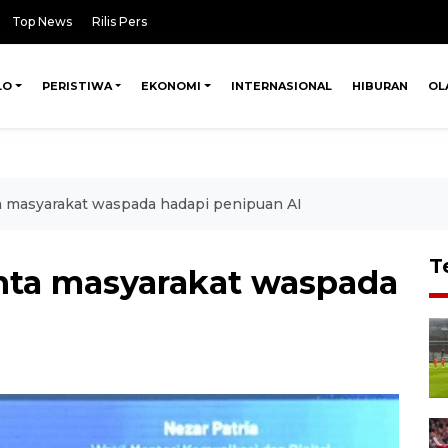
Top News
Rilis Pers
LO
PERISTIWA
EKONOMI
INTERNASIONAL
HIBURAN
OL
masyarakat waspada hadapi penipuan AI
T
ta masyarakat waspada