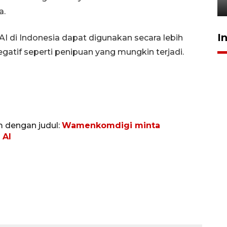
23 Februari 2026 18:20
a.
I
I di Indonesia dapat digunakan secara lebih
gatif seperti penipuan yang mungkin terjadi.
m dengan judul:
Wamenkomdigi minta
 AI