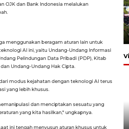
an OJK dan Bank Indonesia melalukan
bah.
UPACARA HUT KE-78
REPUBLIK INDONESIA DI
GORONTALO
17 Agustus 2023 15:58
uga menggunakan beragam aturan lain untuk
eknologi AI ini, yaitu Undang-Undang Informasi
V
Undang Pelindungan Data Pribadi (PDP), Kitab
dan Undang-Undang Hak Cipta.
ari modus kejahatan dengan teknologi AI terus
i yang lebih khusus.
emanipulasi dan menciptakan sesuatu yang
SPPG di Gorontalo jaga
peraturan yang kita hasilkan," ungkapnya.
kandungan gizi paket MBG
Ramadhan
aat ini tengah menyusun aturan khusus untuk