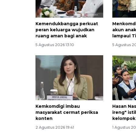
Kemendukbangga perkuat
Menkomdi
peran keluarga wujudkan
akun anak
ruang aman bagi anak
lampaui T
5 Agustus 2026 13:10
5 Agustus 2
Kemkomdigi imbau
Hasan Nas
masyarakat cermat periksa
ireng" ist
konten
kelompok
2 Agustus 2026 19:41
1 Agustus 2