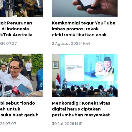
gi: Penurunan
Kemkomdigi tegur YouTube
 di Indonesia
imbas promosi rokok
ikTok Australia
elektronik libatkan anak
026 07:27
2 Agustus 2026 19:44
bi sebut "londo
Menkomdigi: Konektivitas
ilah untuk
digital harus ciptakan
 suka buat gaduh
pertumbuhan masyarakat
026 07:07
30 Juli 2026 14:51