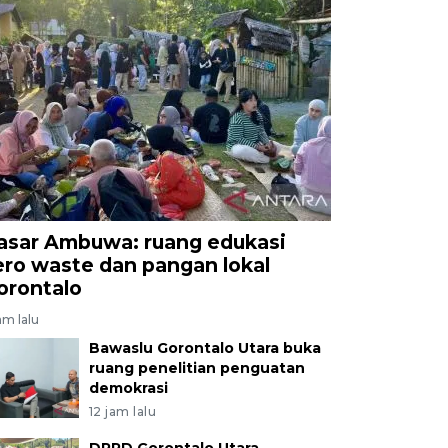
asar Ambuwa: ruang edukasi
ero waste dan pangan lokal
orontalo
am lalu
Bawaslu Gorontalo Utara buka
ruang penelitian penguatan
demokrasi
12 jam lalu
DPRD Gorontalo Utara