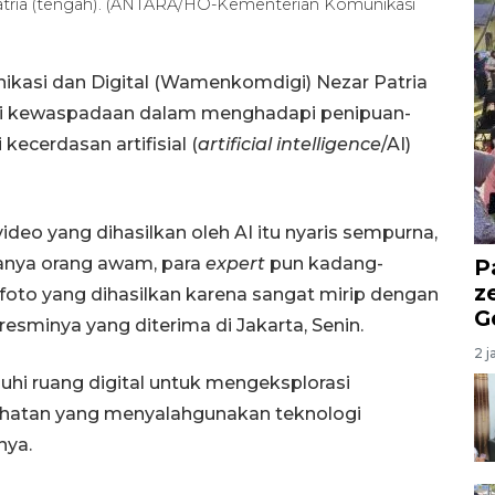
Patria (tengah). (ANTARA/HO-Kementerian Komunikasi
ikasi dan Digital (Wamenkomdigi) Nezar Patria
ki kewaspadaan dalam menghadapi penipuan-
ecerdasan artifisial (
artificial intelligence
/AI)
deo yang dihasilkan oleh AI itu nyaris sempurna,
anya orang awam, para
expert
pun kadang-
P
z
oto yang dihasilkan karena sangat mirip dengan
G
resminya yang diterima di Jakarta, Senin.
2 j
uhi ruang digital untuk mengeksplorasi
kejahatan yang menyalahgunakan teknologi
nya.