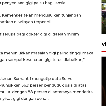
 penyediaan gigi palsu bagi lansia.
UPACARA HUT KE-78
n, Kemenkes telah mengusulkan tunjangan
REPUBLIK INDONESIA DI
GORONTALO
atkan di wilayah terpencil.
17 Agustus 2023 15:58
 serupa bagi dokter gigi di daerah minim
V
ata menunjukkan masalah gigi paling tinggi, maka
angan sampai kesehatan gigi terus diabaikan,”
sman Sumantri mengutip data Survei
nunjukkan 56,9 persen penduduk usia di atas
SPPG di Gorontalo jaga
mulut, dengan 88 persen di antaranya menderita
kandungan gizi paket MBG
nyikat gigi dengan benar.
Ramadhan
23 Februari 2026 18:20