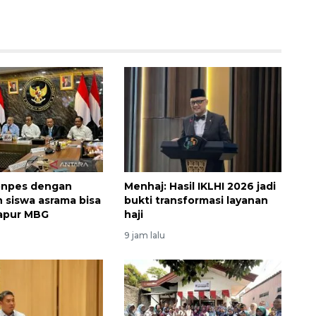
onpes dengan
Menhaj: Hasil IKLHI 2026 jadi
h siswa asrama bisa
bukti transformasi layanan
apur MBG
haji
9 jam lalu