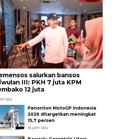
emensos salurkan bansos
riwulan III: PKH 7 juta KPM
embako 12 juta
am lalu
Penonton MotoGP Indonesia
2026 ditargetkan meningkat
15,7 persen
16 jam lalu
Bawaslu Gorontalo Utara