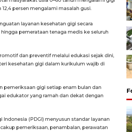
total masyarakat usia 0–60 tahun mengalami gigi
an 12,4 persen mengalami masalah gusi.
nguatan layanan kesehatan gigi secara
ni hingga pemerataan tenaga medis ke seluruh
motif dan preventif melalui edukasi sejak dini,
i kesehatan gigi dalam kurikulum wajib di
pemeriksaan gigi setiap enam bulan dan
F
agai edukator yang ramah dan dekat dengan
gi Indonesia (PDGI) menyusun standar layanan
ncakup pemeriksaan, penambalan, perawatan