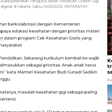
acara pelantikan Pengurus Besar Persatuan Dokter Gigi
igelar di Jakarta, Sabtu (14/6/2025). ANTARA/HO-
tan berkolaborasi dengan Kementerian
paya edukasi kesehatan dengan prioritas materi
an dalam program Cek Kesehatan Gratis yang
masyarakat.
Pendidikan. Sekarang kurikulum kembali ke wajib
K
s dimasukkan sebagai prioritas. Anak-anak harus
t
s
ini,” kata Menteri Kesehatan Budi Gunadi Sadikin
inggu.
8 j
atanya, masalah kesehatan gigi sebagai paling
pertensi.