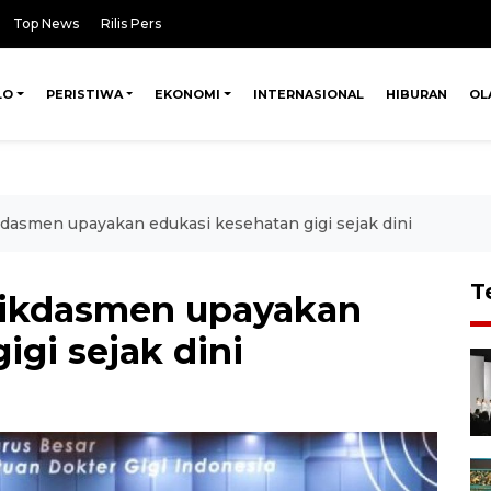
Top News
Rilis Pers
LO
PERISTIWA
EKONOMI
INTERNASIONAL
HIBURAN
OL
smen upayakan edukasi kesehatan gigi sejak dini
T
kdasmen upayakan
igi sejak dini