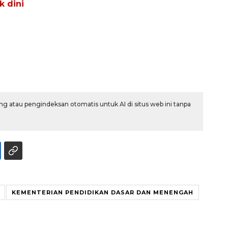
k dini
g atau pengindeksan otomatis untuk AI di situs web ini tanpa
Memberantas kejahatan
jalanan Jakarta
2026-08-05 18:00:00
KEMENTERIAN PENDIDIKAN DASAR DAN MENENGAH