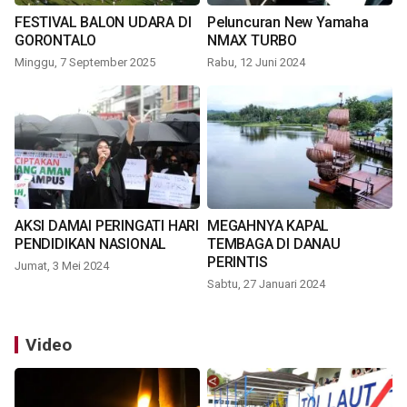
FESTIVAL BALON UDARA DI
Peluncuran New Yamaha
GORONTALO
NMAX TURBO
Minggu, 7 September 2025
Rabu, 12 Juni 2024
AKSI DAMAI PERINGATI HARI
MEGAHNYA KAPAL
PENDIDIKAN NASIONAL
TEMBAGA DI DANAU
PERINTIS
Jumat, 3 Mei 2024
Sabtu, 27 Januari 2024
Video