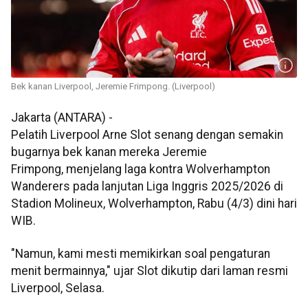
Bek kanan Liverpool, Jeremie Frimpong. (Liverpool)
Jakarta (ANTARA) -
Pelatih Liverpool Arne Slot senang dengan semakin
bugarnya bek kanan mereka Jeremie
Frimpong, menjelang laga kontra Wolverhampton
Wanderers pada lanjutan Liga Inggris 2025/2026 di
Stadion Molineux, Wolverhampton, Rabu (4/3) dini hari
WIB.
"Namun, kami mesti memikirkan soal pengaturan
menit bermainnya," ujar Slot dikutip dari laman resmi
Liverpool, Selasa.