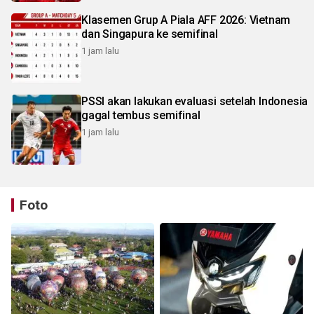
Klasemen Grup A Piala AFF 2026: Vietnam
dan Singapura ke semifinal
1 jam lalu
PSSI akan lakukan evaluasi setelah Indonesia
gagal tembus semifinal
1 jam lalu
Foto