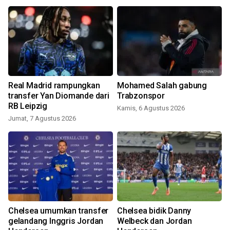
Real Madrid rampungkan
Mohamed Salah gabung
transfer Yan Diomande dari
Trabzonspor
RB Leipzig
Kamis, 6 Agustus 2026
Jumat, 7 Agustus 2026
S
Chelsea umumkan transfer
Chelsea bidik Danny
gelandang Inggris Jordan
Welbeck dan Jordan