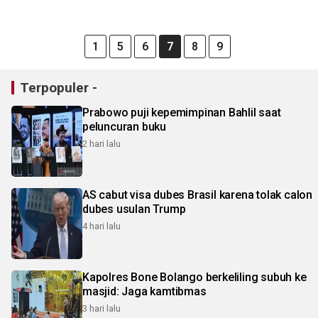
1
5
6
7
8
9
Terpopuler -
Prabowo puji kepemimpinan Bahlil saat
peluncuran buku
2 hari lalu
AS cabut visa dubes Brasil karena tolak calon
dubes usulan Trump
4 hari lalu
Kapolres Bone Bolango berkeliling subuh ke
masjid: Jaga kamtibmas
3 hari lalu