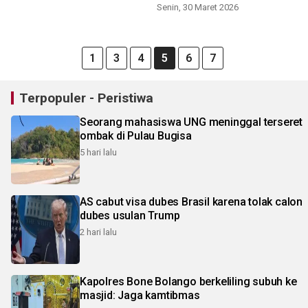
Senin, 30 Maret 2026
1
3
4
5
6
7
Terpopuler - Peristiwa
Seorang mahasiswa UNG meninggal terseret
ombak di Pulau Bugisa
5 hari lalu
AS cabut visa dubes Brasil karena tolak calon
dubes usulan Trump
2 hari lalu
Kapolres Bone Bolango berkeliling subuh ke
masjid: Jaga kamtibmas