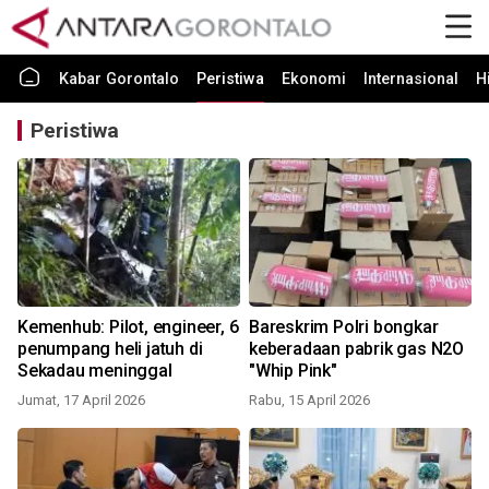
Kabar Gorontalo
Peristiwa
Ekonomi
Internasional
H
Peristiwa
Kemenhub: Pilot, engineer, 6
Bareskrim Polri bongkar
penumpang heli jatuh di
keberadaan pabrik gas N2O
Sekadau meninggal
"Whip Pink"
Jumat, 17 April 2026
Rabu, 15 April 2026