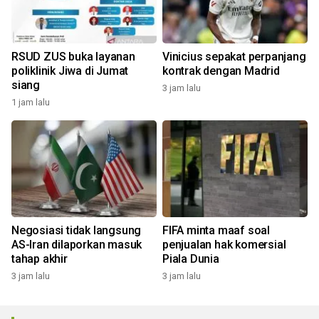
RSUD ZUS buka layanan
Vinicius sepakat perpanjang
poliklinik Jiwa di Jumat
kontrak dengan Madrid
siang
3 jam lalu
1 jam lalu
Negosiasi tidak langsung
FIFA minta maaf soal
AS-Iran dilaporkan masuk
penjualan hak komersial
tahap akhir
Piala Dunia
3 jam lalu
3 jam lalu