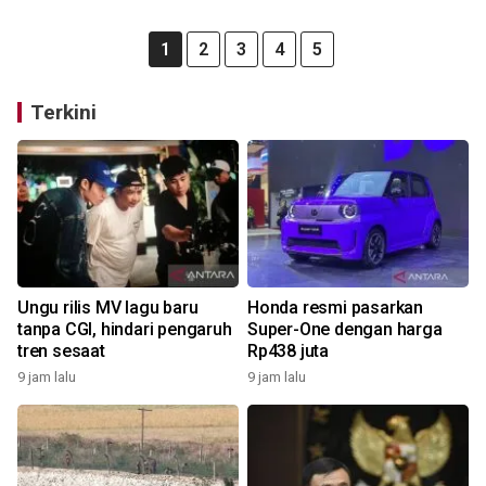
1
2
3
4
5
Terkini
Ungu rilis MV lagu baru
Honda resmi pasarkan
tanpa CGI, hindari pengaruh
Super-One dengan harga
tren sesaat
Rp438 juta
9 jam lalu
9 jam lalu