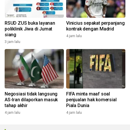
RSUD ZUS buka layanan
Vinicius sepakat perpanjang
poliklinik Jiwa di Jumat
kontrak dengan Madrid
siang
4 jam lalu
3 jam lalu
Negosiasi tidak langsung
FIFA minta maaf soal
AS-Iran dilaporkan masuk
penjualan hak komersial
tahap akhir
Piala Dunia
4 jam lalu
4 jam lalu