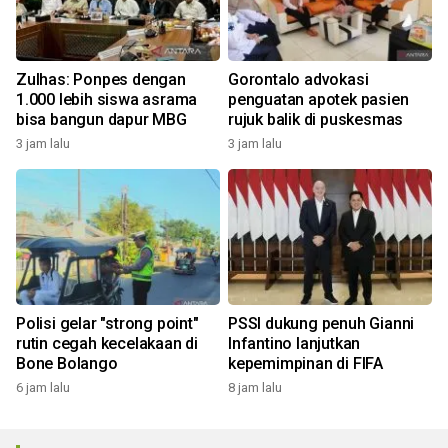
Zulhas: Ponpes dengan
Gorontalo advokasi
1.000 lebih siswa asrama
penguatan apotek pasien
bisa bangun dapur MBG
rujuk balik di puskesmas
3 jam lalu
3 jam lalu
Polisi gelar "strong point"
PSSI dukung penuh Gianni
rutin cegah kecelakaan di
Infantino lanjutkan
Bone Bolango
kepemimpinan di FIFA
6 jam lalu
8 jam lalu