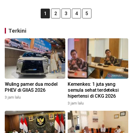
1
2
3
4
5
Terkini
Wuling pamer dua model
Kemenkes: 1 juta yang
PHEV di GIIAS 2026
semula sehat terdeteksi
hipertensi di CKG 2026
3 jam lalu
3 jam lalu