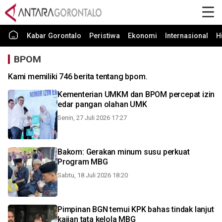
Kabar Gorontalo
Peristiwa
Ekonomi
Internasional
H
BPOM
Kami memiliki 746 berita tentang bpom.
Kementerian UMKM dan BPOM percepat izin
edar pangan olahan UMK
Senin, 27 Juli 2026 17:27
Bakom: Gerakan minum susu perkuat
Program MBG
Sabtu, 18 Juli 2026 18:20
Pimpinan BGN temui KPK bahas tindak lanjut
kajian tata kelola MBG