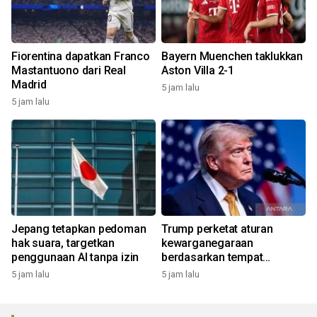
Fiorentina dapatkan Franco
Bayern Muenchen taklukkan
Mastantuono dari Real
Aston Villa 2-1
Madrid
5 jam lalu
5 jam lalu
Jepang tetapkan pedoman
Trump perketat aturan
hak suara, targetkan
kewarganegaraan
penggunaan AI tanpa izin
berdasarkan tempat
kelahiran
5 jam lalu
5 jam lalu