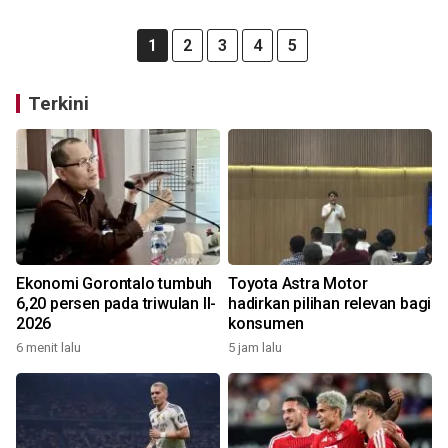
1
2
3
4
5
Terkini
Ekonomi Gorontalo tumbuh
Toyota Astra Motor
6,20 persen pada triwulan II-
hadirkan pilihan relevan bagi
2026
konsumen
6 menit lalu
5 jam lalu