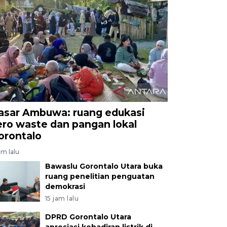
asar Ambuwa: ruang edukasi
ero waste dan pangan lokal
orontalo
am lalu
Bawaslu Gorontalo Utara buka
ruang penelitian penguatan
demokrasi
15 jam lalu
DPRD Gorontalo Utara
apresiasi kehadiran listrik di