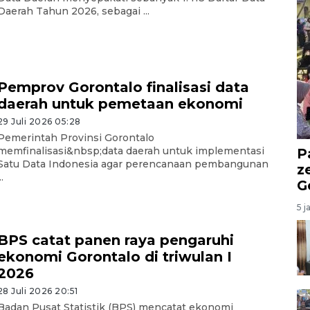
Daerah Tahun 2026, sebagai ...
Pemprov Gorontalo finalisasi data
daerah untuk pemetaan ekonomi
29 Juli 2026 05:28
Pemerintah Provinsi Gorontalo
memfinalisasi&nbsp;data daerah untuk implementasi
P
Satu Data Indonesia agar perencanaan pembangunan
z
..
G
5 j
BPS catat panen raya pengaruhi
ekonomi Gorontalo di triwulan I
2026
28 Juli 2026 20:51
Badan Pusat Statistik (BPS) mencatat ekonomi