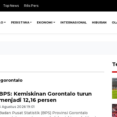
Top News
Rilis Pers
LO
PERISTIWA
EKONOMI
INTERNASIONAL
HIBURAN
OL
T
 gorontalo
BPS: Kemiskinan Gorontalo turun
menjadi 12,16 persen
5 Agustus 2026 19:01
Badan Pusat Statistik (BPS) Provinsi Gorontalo