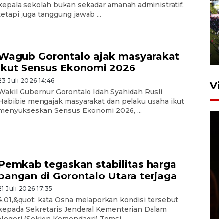
kepala sekolah bukan sekadar amanah administratif,
tetapi juga tanggung jawab ...
UPACARA HUT KE-78
REPUBLIK INDONESIA DI
GORONTALO
17 Agustus 2023 15:58
Wagub Gorontalo ajak masyarakat
ikut Sensus Ekonomi 2026
23 Juli 2026 14:46
V
Wakil Gubernur Gorontalo Idah Syahidah Rusli
Habibie mengajak masyarakat dan pelaku usaha ikut
menyukseskan Sensus Ekonomi 2026, ...
Pemkab tegaskan stabilitas harga
pangan di Gorontalo Utara terjaga
SPPG di Gorontalo jaga
kandungan gizi paket MBG
21 Juli 2026 17:35
Ramadhan
4,01,&quot; kata Osna melaporkan kondisi tersebut
kepada Sekretaris Jenderal Kementerian Dalam
23 Februari 2026 18:20
Negeri (Sekjen Kemendagri) Tomsi ...