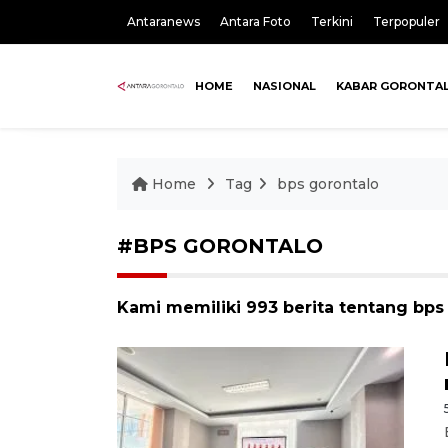
Antaranews
Antara Foto
Terkini
Terpopuler
HOME
NASIONAL
KABAR GORONTA
Home
Tag
bps gorontalo
#BPS GORONTALO
Kami memiliki 993 berita tentang bps