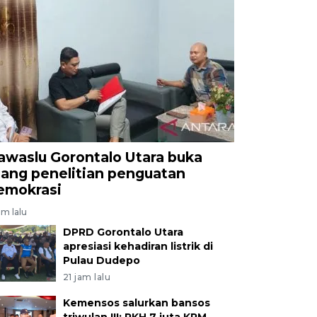
awaslu Gorontalo Utara buka
uang penelitian penguatan
emokrasi
am lalu
DPRD Gorontalo Utara
apresiasi kehadiran listrik di
Pulau Dudepo
21 jam lalu
Kemensos salurkan bansos
triwulan III: PKH 7 juta KPM