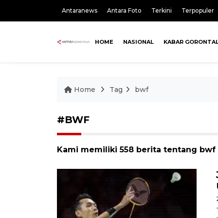
Antaranews
Antara Foto
Terkini
Terpopuler
HOME
NASIONAL
KABAR GORONTA
Home
Tag
bwf
#BWF
Kami memiliki 558 berita tentang bwf