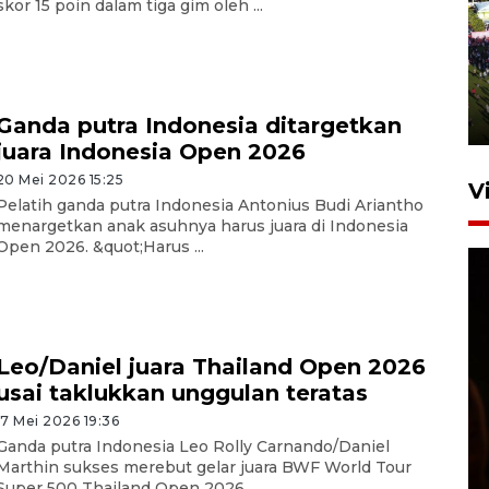
skor 15 poin dalam tiga gim oleh ...
UPACARA HUT KE-78
REPUBLIK INDONESIA DI
GORONTALO
17 Agustus 2023 15:58
Ganda putra Indonesia ditargetkan
juara Indonesia Open 2026
20 Mei 2026 15:25
V
Pelatih ganda putra Indonesia Antonius Budi Ariantho
menargetkan anak asuhnya harus juara di Indonesia
Open 2026. &quot;Harus ...
Leo/Daniel juara Thailand Open 2026
usai taklukkan unggulan teratas
SPPG di Gorontalo jaga
kandungan gizi paket MBG
17 Mei 2026 19:36
Ramadhan
Ganda putra Indonesia Leo Rolly Carnando/Daniel
Marthin sukses merebut gelar juara BWF World Tour
23 Februari 2026 18:20
Super 500 Thailand Open 2026 ...