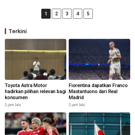
1
2
3
4
5
Terkini
Toyota Astra Motor
Fiorentina dapatkan Franco
hadirkan pilihan relevan bagi
Mastantuono dari Real
konsumen
Madrid
2 jam lalu
2 jam lalu