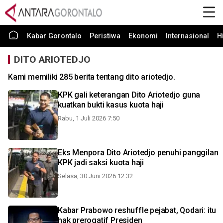
Kabar Gorontalo
Peristiwa
Ekonomi
Internasional
H
DITO ARIOTEDJO
Kami memiliki 285 berita tentang dito ariotedjo.
KPK gali keterangan Dito Ariotedjo guna
kuatkan bukti kasus kuota haji
Rabu, 1 Juli 2026 7:50
Eks Menpora Dito Ariotedjo penuhi panggilan
KPK jadi saksi kuota haji
Selasa, 30 Juni 2026 12:32
Kabar Prabowo reshuffle pejabat, Qodari: itu
hak prerogatif Presiden