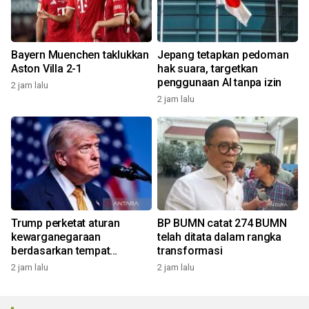
Bayern Muenchen taklukkan
Jepang tetapkan pedoman
Aston Villa 2-1
hak suara, targetkan
penggunaan AI tanpa izin
2 jam lalu
2 jam lalu
Trump perketat aturan
BP BUMN catat 274 BUMN
kewarganegaraan
telah ditata dalam rangka
berdasarkan tempat
transformasi
kelahiran
2 jam lalu
2 jam lalu