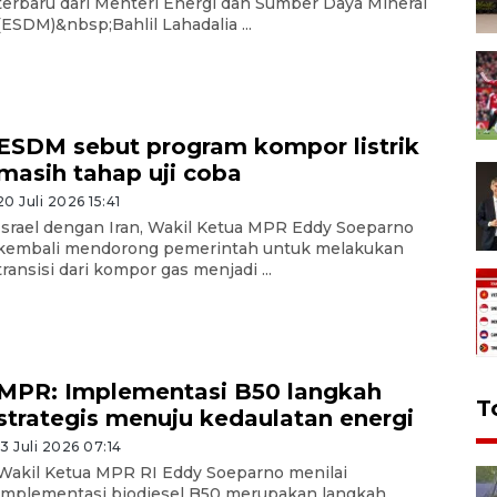
terbaru dari Menteri Energi dan Sumber Daya Mineral
(ESDM)&nbsp;Bahlil Lahadalia ...
ESDM sebut program kompor listrik
masih tahap uji coba
20 Juli 2026 15:41
Israel dengan Iran, Wakil Ketua MPR Eddy Soeparno
kembali mendorong pemerintah untuk melakukan
transisi dari kompor gas menjadi ...
MPR: Implementasi B50 langkah
T
strategis menuju kedaulatan energi
13 Juli 2026 07:14
Wakil Ketua MPR RI Eddy Soeparno menilai
implementasi biodiesel B50 merupakan langkah