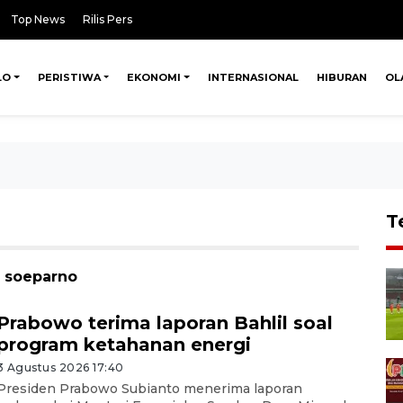
Top News
Rilis Pers
LO
PERISTIWA
EKONOMI
INTERNASIONAL
HIBURAN
OL
T
y soeparno
Prabowo terima laporan Bahlil soal
program ketahanan energi
3 Agustus 2026 17:40
Presiden Prabowo Subianto menerima laporan