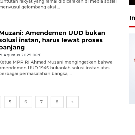
tuntutan rakyat yang ramai dibicarakan di media sosial
menyusul gelombang aksi ...
I
Muzani: Amendemen UUD bukan
solusi instan, harus lewat proses
panjang
19 Agustus 2025 08:11
Ketua MPR RI Ahmad Muzani mengingatkan bahwa
amendemen UUD 1945 bukanlah solusi instan atas
berbagai permasalahan bangsa, ...
5
6
7
8
»