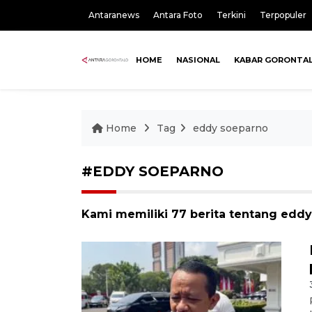
Antaranews
Antara Foto
Terkini
Terpopuler
HOME
NASIONAL
KABAR GORONTA
Home
Tag
eddy soeparno
#EDDY SOEPARNO
Kami memiliki 77 berita tentang edd