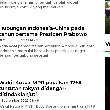
dalam kondisi aman di tengah gejolak global
khususnya konflik, yang melibatkan ...
UPACARA HUT KE-78
REPUBLIK INDONESIA DI
GORONTALO
Hubungan Indonesia-China pada
17 Agustus 2023 15:58
tahun pertama Presiden Prabowo
31 Desember 2025 16:40
V
Pada awal pemerintahan Presiden Prabowo Subianto,
Indonesia memulai babak baru politik luar negeri
dengan bergabung sebagai ...
Wakil Ketua MPR pastikan 17+8
tuntutan rakyat didengar-
SPPG di Gorontalo jaga
ditindaklanjuti
kandungan gizi paket MBG
Ramadhan
5 September 2025 08:46
Wakil Ketua MPR RI Eddy Soeparno memastikan 17+8
23 Februari 2026 18:20