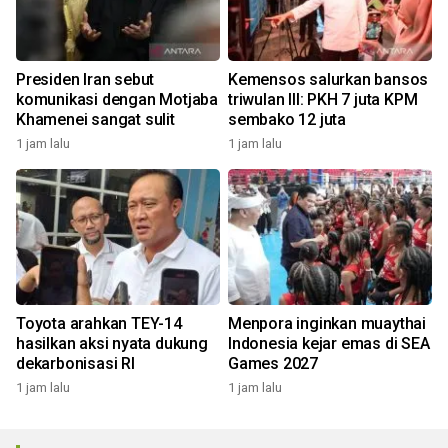
Presiden Iran sebut
Kemensos salurkan bansos
komunikasi dengan Motjaba
triwulan III: PKH 7 juta KPM
Khamenei sangat sulit
sembako 12 juta
1 jam lalu
1 jam lalu
Toyota arahkan TEY-14
Menpora inginkan muaythai
hasilkan aksi nyata dukung
Indonesia kejar emas di SEA
dekarbonisasi RI
Games 2027
1 jam lalu
1 jam lalu