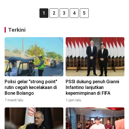
1
2
3
4
5
Terkini
Polisi gelar "strong point"
PSSI dukung penuh Gianni
rutin cegah kecelakaan di
Infantino lanjutkan
Bone Bolango
kepemimpinan di FIFA
7 menit lalu
1 jam lalu