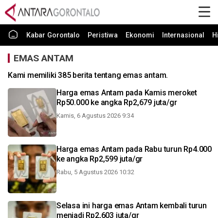
Kabar Gorontalo
Peristiwa
Ekonomi
Internasional
H
EMAS ANTAM
Kami memiliki 385 berita tentang emas antam.
Harga emas Antam pada Kamis meroket
Rp50.000 ke angka Rp2,679 juta/gr
Kamis, 6 Agustus 2026 9:34
Harga emas Antam pada Rabu turun Rp4.000
ke angka Rp2,599 juta/gr
Rabu, 5 Agustus 2026 10:32
Selasa ini harga emas Antam kembali turun
menjadi Rp2,603 juta/gr