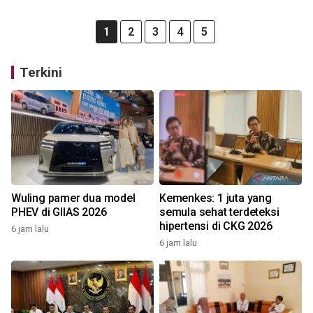
1
2
3
4
5
Terkini
Wuling pamer dua model
Kemenkes: 1 juta yang
PHEV di GIIAS 2026
semula sehat terdeteksi
hipertensi di CKG 2026
6 jam lalu
6 jam lalu