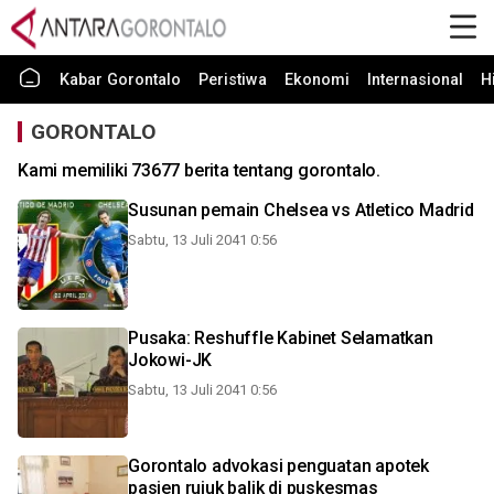
Kabar Gorontalo
Peristiwa
Ekonomi
Internasional
H
GORONTALO
Kami memiliki 73677 berita tentang gorontalo.
Susunan pemain Chelsea vs Atletico Madrid
Sabtu, 13 Juli 2041 0:56
Pusaka: Reshuffle Kabinet Selamatkan
Jokowi-JK
Sabtu, 13 Juli 2041 0:56
Gorontalo advokasi penguatan apotek
pasien rujuk balik di puskesmas