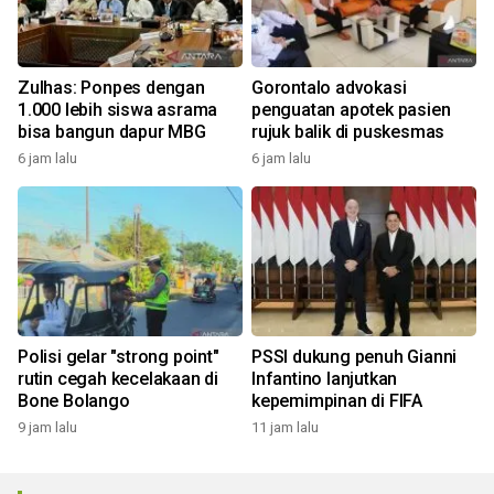
Zulhas: Ponpes dengan
Gorontalo advokasi
1.000 lebih siswa asrama
penguatan apotek pasien
bisa bangun dapur MBG
rujuk balik di puskesmas
6 jam lalu
6 jam lalu
Polisi gelar "strong point"
PSSI dukung penuh Gianni
rutin cegah kecelakaan di
Infantino lanjutkan
Bone Bolango
kepemimpinan di FIFA
9 jam lalu
11 jam lalu