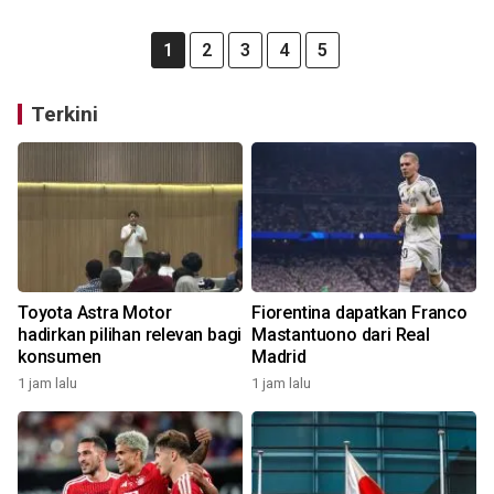
1
2
3
4
5
Terkini
Toyota Astra Motor
Fiorentina dapatkan Franco
hadirkan pilihan relevan bagi
Mastantuono dari Real
konsumen
Madrid
1 jam lalu
1 jam lalu