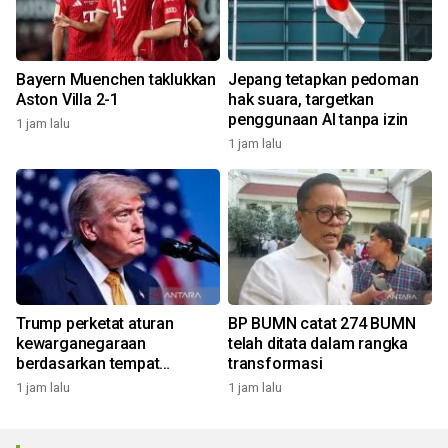
Bayern Muenchen taklukkan
Jepang tetapkan pedoman
Aston Villa 2-1
hak suara, targetkan
penggunaan AI tanpa izin
1 jam lalu
1 jam lalu
Trump perketat aturan
BP BUMN catat 274 BUMN
kewarganegaraan
telah ditata dalam rangka
berdasarkan tempat
transformasi
kelahiran
1 jam lalu
1 jam lalu