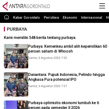
Kabar Gorontalo
Peristiwa
Ekonomi
Internasional
H
PURBAYA
Kami memiliki 548 berita tentang purbaya.
Purbaya: Kemenkeu ambil alih kepemilikan 60
persen saham di Whoosh
Kamis, 6 Agustus 2026 7:53
Danantara: Pupuk Indonesia, Pelindo hingga
Angkasa Pura potensial IPO
Kamis, 6 Agustus 2026 7:37
Purbaya optimistis ekonomi tumbuh ke 6
persen pada semester II 2026