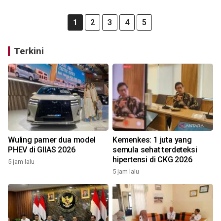
1
2
3
4
5
Terkini
Wuling pamer dua model
Kemenkes: 1 juta yang
PHEV di GIIAS 2026
semula sehat terdeteksi
hipertensi di CKG 2026
5 jam lalu
5 jam lalu