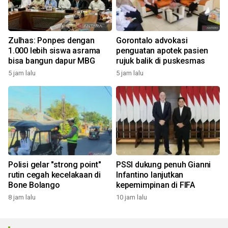
Zulhas: Ponpes dengan
Gorontalo advokasi
1.000 lebih siswa asrama
penguatan apotek pasien
bisa bangun dapur MBG
rujuk balik di puskesmas
5 jam lalu
5 jam lalu
Polisi gelar "strong point"
PSSI dukung penuh Gianni
rutin cegah kecelakaan di
Infantino lanjutkan
Bone Bolango
kepemimpinan di FIFA
8 jam lalu
10 jam lalu