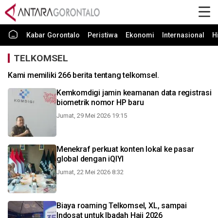
Kabar Gorontalo
Peristiwa
Ekonomi
Internasional
H
TELKOMSEL
Kami memiliki 266 berita tentang telkomsel.
Kemkomdigi jamin keamanan data registrasi
biometrik nomor HP baru
Jumat, 29 Mei 2026 19:15
Menekraf perkuat konten lokal ke pasar
global dengan iQIYI
Jumat, 22 Mei 2026 8:32
Biaya roaming Telkomsel, XL, sampai
Indosat untuk Ibadah Haji 2026