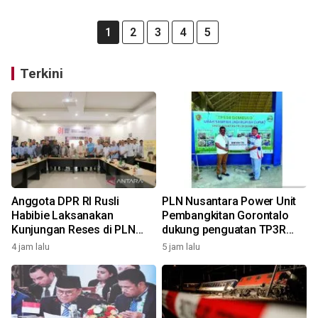
1
2
3
4
5
Terkini
Anggota DPR RI Rusli
PLN Nusantara Power Unit
Habibie Laksanakan
Pembangkitan Gorontalo
Kunjungan Reses di PLN
dukung penguatan TP3R
Nusantara Power Unit
Tanggidaa Group melalui
4 jam lalu
5 jam lalu
Pembangkitan Gorontalo
bantuan TJSL berbasis
ekonomi sirkular