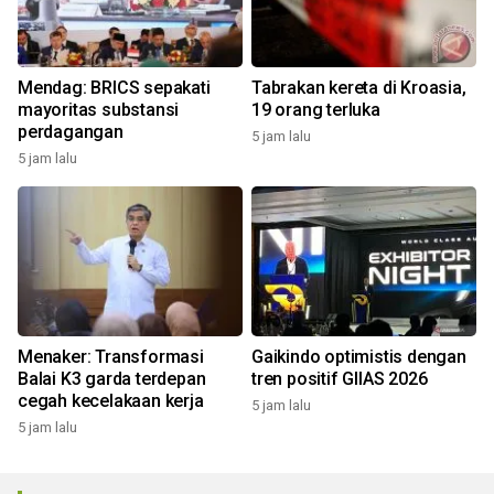
Mendag: BRICS sepakati
Tabrakan kereta di Kroasia,
mayoritas substansi
19 orang terluka
perdagangan
5 jam lalu
5 jam lalu
Menaker: Transformasi
Gaikindo optimistis dengan
Balai K3 garda terdepan
tren positif GIIAS 2026
cegah kecelakaan kerja
5 jam lalu
5 jam lalu