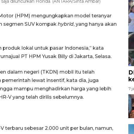
 saja diluncurkan Honda. (ANTARA/Sinta Ambar)
 Motor (HPM) mengungkapkan model teranyar
an segmen SUV kompak
hybrid
, yang hanya akan
lah produk lokal untuk pasar Indonesia,” kata
rnajual PT HPM Yusak Billy di Jakarta, Selasa.
D
n dalam negeri (TKDN) mobil itu telah
k
pemerintah lewat insentif, kata dia, juga
ehingga mampu menghadirkan harga yang lebih
7 j
R-V yang telah dirilis sebelumnya.
terbaru sebesar 2.000 unit per bulan, namun,