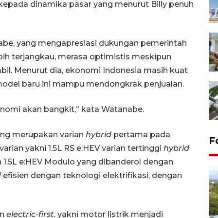
 kepada dinamika pasar yang menurut Billy penuh
abe, yang mengapresiasi dukungan pemerintah
bih terjangkau, merasa optimistis meskipun
bil. Menurut dia, ekonomi Indonesia masih kuat
del baru ini mampu mendongkrak penjualan.
onomi akan bangkit,” kata Watanabe.
ang merupakan varian
hybrid
pertama pada
F
an yakni 1.5L RS e:HEV varian tertinggi
hybrid
1.5L e:HEV Modulo yang dibanderol dengan
d
efisien dengan teknologi elektrifikasi, dengan
n
electric-first
, yakni motor listrik menjadi