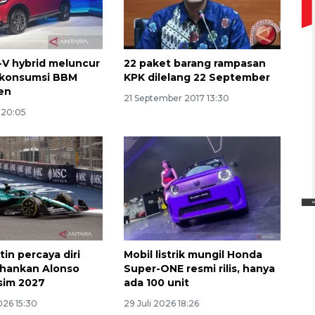
V hybrid meluncur
22 paket barang rampasan
 konsumsi BBM
KPK dilelang 22 September
ien
21 September 2017 13:30
 20:05
Ekspedisi Rupiah Berdaulat
2026 sambangi Papua
2026-08-06 13:15:00
in percaya diri
Mobil listrik mungil Honda
ahankan Alonso
Super-ONE resmi rilis, hanya
sim 2027
ada 100 unit
026 15:30
29 Juli 2026 18:26