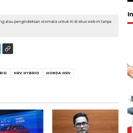
I
g atau pengindeksan otomatis untuk AI di situs web ini tanpa
RID
HRV HYBRID
HONDA HRV