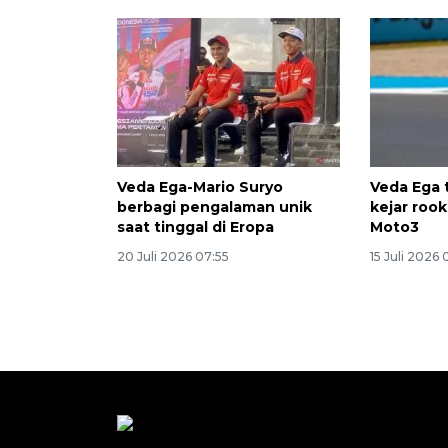
Veda Ega-Mario Suryo
Veda Ega 
berbagi pengalaman unik
kejar rook
saat tinggal di Eropa
Moto3
20 Juli 2026 07:55
15 Juli 2026 