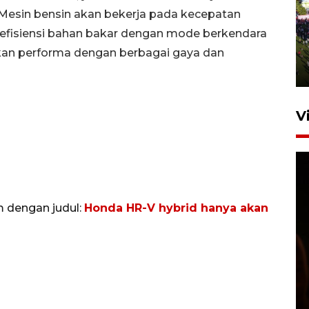
Mesin bensin akan bekerja pada kecepatan
UPACARA HUT KE-78
 efisiensi bahan bakar dengan mode berkendara
REPUBLIK INDONESIA DI
GORONTALO
an performa dengan berbagai gaya dan
17 Agustus 2023 15:58
V
m dengan judul:
Honda HR-V hybrid hanya akan
SPPG di Gorontalo jaga
kandungan gizi paket MBG
Ramadhan
23 Februari 2026 18:20