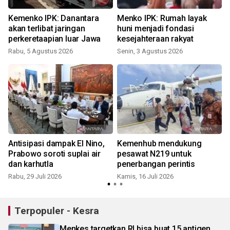
Kemenko IPK: Danantara
Menko IPK: Rumah layak
akan terlibat jaringan
huni menjadi fondasi
perkeretaapian luar Jawa
kesejahteraan rakyat
Rabu, 5 Agustus 2026
Senin, 3 Agustus 2026
S
Antisipasi dampak El Nino,
Kemenhub mendukung
Prabowo soroti suplai air
pesawat N219 untuk
dan karhutla
penerbangan perintis
Rabu, 29 Juli 2026
Kamis, 16 Juli 2026
S
Terpopuler - Kesra
Menkes targetkan RI bisa buat 15 antigen