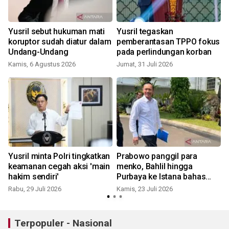
Yusril sebut hukuman mati
Yusril tegaskan
koruptor sudah diatur dalam
pemberantasan TPPO fokus
Undang-Undang
pada perlindungan korban
Kamis, 6 Agustus 2026
Jumat, 31 Juli 2026
R
Yusril minta Polri tingkatkan
Prabowo panggil para
keamanan cegah aksi 'main
menko, Bahlil hingga
hakim sendiri'
Purbaya ke Istana bahas
KDMP
Rabu, 29 Juli 2026
Kamis, 23 Juli 2026
S
Terpopuler - Nasional