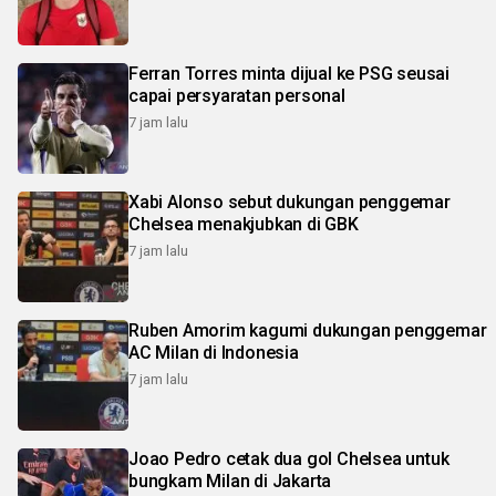
Ferran Torres minta dijual ke PSG seusai
capai persyaratan personal
7 jam lalu
Xabi Alonso sebut dukungan penggemar
Chelsea menakjubkan di GBK
7 jam lalu
Ruben Amorim kagumi dukungan penggemar
AC Milan di Indonesia
7 jam lalu
Joao Pedro cetak dua gol Chelsea untuk
bungkam Milan di Jakarta