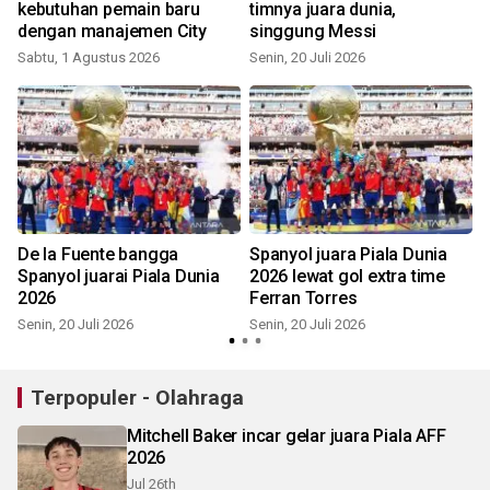
kebutuhan pemain baru
timnya juara dunia,
dengan manajemen City
singgung Messi
M
Sabtu, 1 Agustus 2026
Senin, 20 Juli 2026
De la Fuente bangga
Spanyol juara Piala Dunia
Spanyol juarai Piala Dunia
2026 lewat gol extra time
2026
Ferran Torres
Senin, 20 Juli 2026
Senin, 20 Juli 2026
S
Terpopuler - Olahraga
Mitchell Baker incar gelar juara Piala AFF
2026
Jul 26th