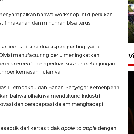
UPACARA HUT KE-78
enyampaikan bahwa workshop ini diperlukan
REPUBLIK INDONESIA DI
dustri makanan dan minuman bisa terus
GORONTALO
17 Agustus 2023 15:58
n industri, ada dua aspek penting, yaitu
 Divisi manufacturing perlu meningkatkan
V
orocurement
memperluas
sourcing
. Kunjungan
 sumber kemasan,” ujarnya.
n, Hasil Tembakau dan Bahan Penyegar Kemenperin
aikan bahwa pihaknya mendukung industri
novasi dan beradaptasi dalam menghadapi
SPPG di Gorontalo jaga
kandungan gizi paket MBG
Ramadhan
aseptik dari kertas tidak
apple to apple
dengan
23 Februari 2026 18:20