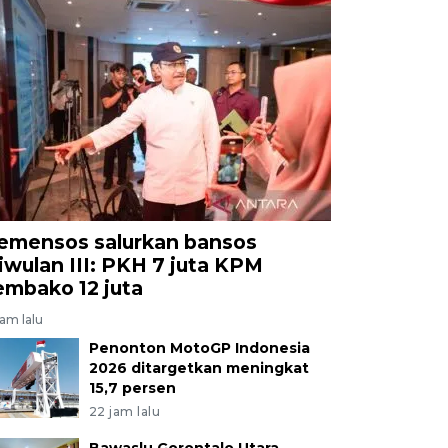
emensos salurkan bansos
riwulan III: PKH 7 juta KPM
embako 12 juta
jam lalu
Penonton MotoGP Indonesia
2026 ditargetkan meningkat
15,7 persen
22 jam lalu
Bawaslu Gorontalo Utara