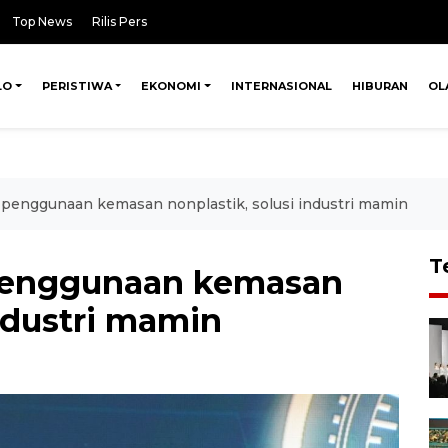
Top News
Rilis Pers
LO
PERISTIWA
EKONOMI
INTERNASIONAL
HIBURAN
OL
penggunaan kemasan nonplastik, solusi industri mamin
T
penggunaan kemasan
industri mamin