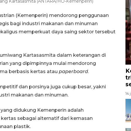
iwang Kartasasmita (ANTARA/HO-Kemenperin)
dustrian (Kemenperin) mendorong penggunaan
tegis bagi industri makanan dan minuman
ekaligus memperkuat daya saing sektor tersebut
 Gumiwang Kartasasmita dalam keterangan di
ian yang dipimpinnya mulai mendorong
K
ma berbasis kertas atau
paperboard
.
t
s
mpetitif dan porsinya juga cukup besar, yakni
14 
ndustri makanan dan minuman.
gis yang didukung Kemenperin adalah
ertas sebagai alternatif dari kemasan
aan plastik.