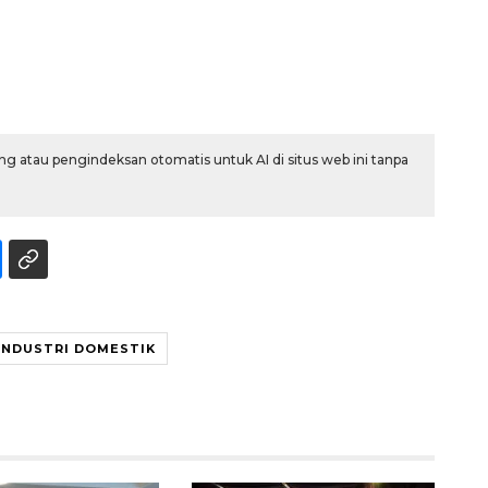
g atau pengindeksan otomatis untuk AI di situs web ini tanpa
Memberantas kejahatan
jalanan Jakarta
2026-08-05 18:00:00
INDUSTRI DOMESTIK