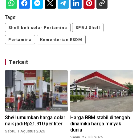
Tags:
Shell beli solar Pertamina
SPBU Shell
Pertamina
Kementerian ESDM
Terkait
Shell umumkan harga solar
Harga BBM stabil di tengah
naik jadi Rp21.910 per liter
dinamika harga minyak
dunia
Sabtu, 1 Agustus 2026
Senin, 27 Juli 2026
S