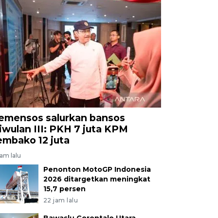
emensos salurkan bansos
riwulan III: PKH 7 juta KPM
embako 12 juta
jam lalu
Penonton MotoGP Indonesia
2026 ditargetkan meningkat
15,7 persen
22 jam lalu
Bawaslu Gorontalo Utara