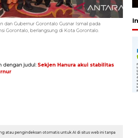
I
n dan Gubernur Gorontalo Gusnar Ismail pada
i Gorontalo, berlangsung di Kota Gorontalo.
m dengan judul:
Sekjen Hanura akui stabilitas
rnur
g atau pengindeksan otomatis untuk AI di situs web ini tanpa