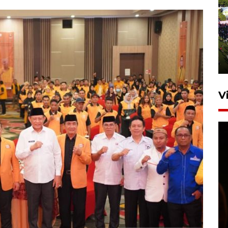
UPACARA HUT KE-78
REPUBLIK INDONESIA DI
GORONTALO
17 Agustus 2023 15:58
V
SPPG di Gorontalo jaga
kandungan gizi paket MBG
Ramadhan
23 Februari 2026 18:20