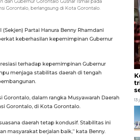
n dan Gubernur Gorontalo Gusnar Ismail pada
i Gorontalo, berlangsung di Kota Gorontalo.
al (Sekjen) Partai Hanura Benny Rhamdani
, berkat keberhasilan kepemimpinan Gubernur
presiasi terhadap kepemimpinan Gubernur
mpu menjaga stabilitas daerah di tengah
K
 pembangunan.
t
s
nsi Gorontalo, dalam rangka Musyawarah Daerah
13 
si Gorontalo, di Kota Gorontalo.
sana daerah tetap kondusif. Stabilitas ini
 masyarakat berjalan baik,” kata Benny.