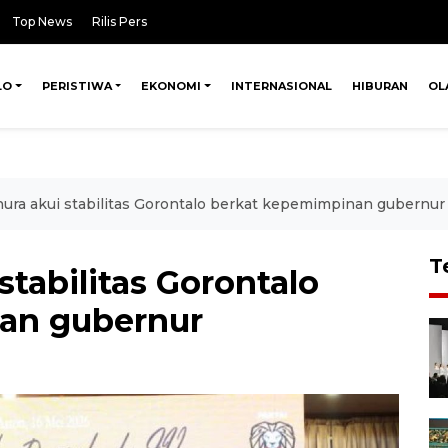
Top News
Rilis Pers
LO
PERISTIWA
EKONOMI
INTERNASIONAL
HIBURAN
OL
ura akui stabilitas Gorontalo berkat kepemimpinan gubernur
T
stabilitas Gorontalo
an gubernur