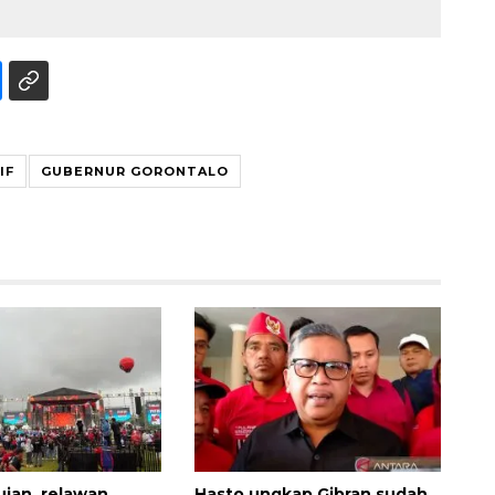
IF
GUBERNUR GORONTALO
Memberantas kejahatan
jalanan Jakarta
2026-08-05 18:00:00
ujan, relawan
Hasto ungkap Gibran sudah