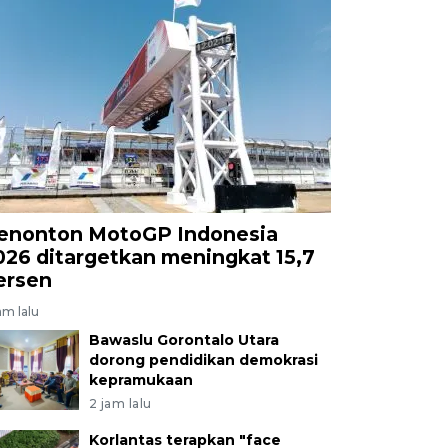
enonton MotoGP Indonesia
026 ditargetkan meningkat 15,7
ersen
am lalu
Bawaslu Gorontalo Utara
dorong pendidikan demokrasi
kepramukaan
2 jam lalu
Korlantas terapkan "face