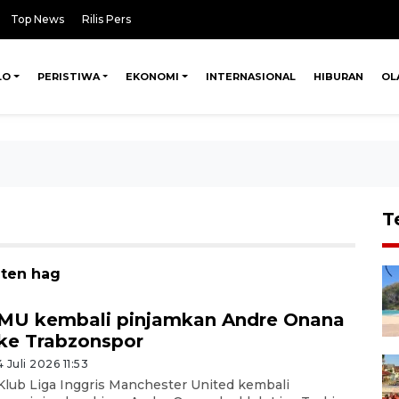
Top News
Rilis Pers
LO
PERISTIWA
EKONOMI
INTERNASIONAL
HIBURAN
OL
T
 ten hag
MU kembali pinjamkan Andre Onana
ke Trabzonspor
4 Juli 2026 11:53
Klub Liga Inggris Manchester United kembali