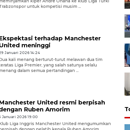
meminjamkan kiper Andre Onana ke klub Liga Turki
Trabzonspor untuk kompetisi musim ...
Ekspektasi terhadap Manchester
United meninggi
29 Januari 2026 14:24
Dua kali menang berturut-turut melawan dua tim
teratas Liga Premier, yang salah satunya selalu
menang dalam semua pertandingan ...
Manchester United resmi berpisah
T
dengan Ruben Amorim
5 Januari 2026 19:00
Klub Liga Inggris Manchester United mengumumkan
berpisah dengan pelatih kepala Ruben Amorim