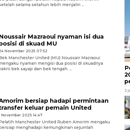
setelah selama setahun lebih menjalin ...
Noussair Mazraoui nyaman isi dua
posisi di skuad MU
24 November 2025 07:52
Bek Manchester United (MU) Noussair Mazraoui
mengaku nyaman mengisi dua posisi di skuadnya
P
yakni bek sayap dan bek tengah. ...
2
p
2 j
Amorim bersiap hadapi permintaan
transfer keluar pemain United
1 November 2025 14:47
Pelatih Manchester United Ruben Amorim mengaku
bersiap menghadapi kemungkinan sejumlah