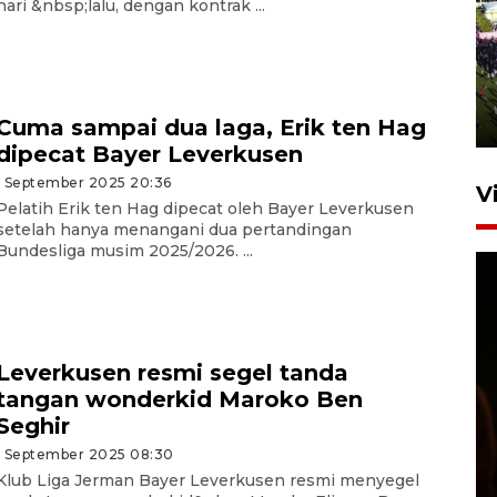
hari &nbsp;lalu, dengan kontrak ...
UPACARA HUT KE-78
REPUBLIK INDONESIA DI
GORONTALO
17 Agustus 2023 15:58
Cuma sampai dua laga, Erik ten Hag
dipecat Bayer Leverkusen
1 September 2025 20:36
V
Pelatih Erik ten Hag dipecat oleh Bayer Leverkusen
setelah hanya menangani dua pertandingan
Bundesliga musim 2025/2026. ...
Leverkusen resmi segel tanda
tangan wonderkid Maroko Ben
SPPG di Gorontalo jaga
Seghir
kandungan gizi paket MBG
Ramadhan
1 September 2025 08:30
Klub Liga Jerman Bayer Leverkusen resmi menyegel
23 Februari 2026 18:20