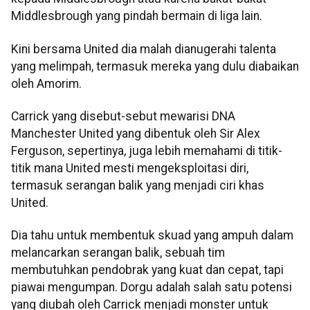
Middlesbrough yang pindah bermain di liga lain.
Kini bersama United dia malah dianugerahi talenta
yang melimpah, termasuk mereka yang dulu diabaikan
oleh Amorim.
Carrick yang disebut-sebut mewarisi DNA
Manchester United yang dibentuk oleh Sir Alex
Ferguson, sepertinya, juga lebih memahami di titik-
titik mana United mesti mengeksploitasi diri,
termasuk serangan balik yang menjadi ciri khas
United.
Dia tahu untuk membentuk skuad yang ampuh dalam
melancarkan serangan balik, sebuah tim
membutuhkan pendobrak yang kuat dan cepat, tapi
piawai mengumpan. Dorgu adalah salah satu potensi
yang diubah oleh Carrick menjadi monster untuk