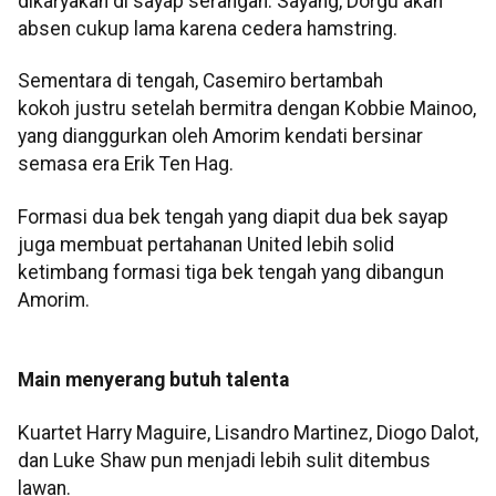
dikaryakan di sayap serangan. Sayang, Dorgu akan
absen cukup lama karena cedera hamstring.
Sementara di tengah, Casemiro bertambah
kokoh justru setelah bermitra dengan Kobbie Mainoo,
yang dianggurkan oleh Amorim kendati bersinar
semasa era Erik Ten Hag.
Formasi dua bek tengah yang diapit dua bek sayap
juga membuat pertahanan United lebih solid
ketimbang formasi tiga bek tengah yang dibangun
Amorim.
Main menyerang butuh talenta
Kuartet Harry Maguire, Lisandro Martinez, Diogo Dalot,
dan Luke Shaw pun menjadi lebih sulit ditembus
lawan.