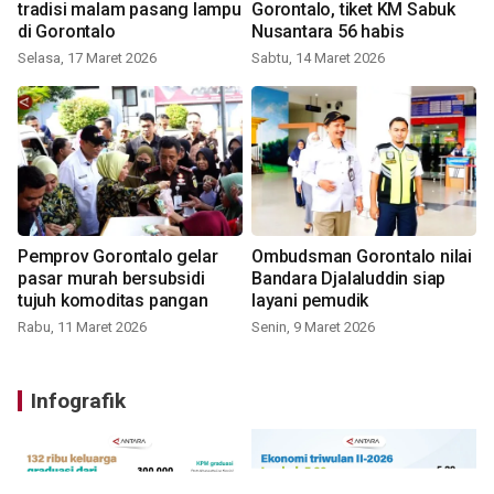
tradisi malam pasang lampu
Gorontalo, tiket KM Sabuk
di Gorontalo
Nusantara 56 habis
Selasa, 17 Maret 2026
Sabtu, 14 Maret 2026
Pemprov Gorontalo gelar
Ombudsman Gorontalo nilai
pasar murah bersubsidi
Bandara Djalaluddin siap
tujuh komoditas pangan
layani pemudik
Rabu, 11 Maret 2026
Senin, 9 Maret 2026
Infografik