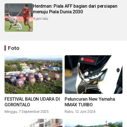
Herdman: Piala AFF bagian dari persiapan
menuju Piala Dunia 2030
4 jam lalu
Foto
FESTIVAL BALON UDARA DI
Peluncuran New Yamaha
GORONTALO
NMAX TURBO
Minggu, 7 September 2025
Rabu, 12 Juni 2024