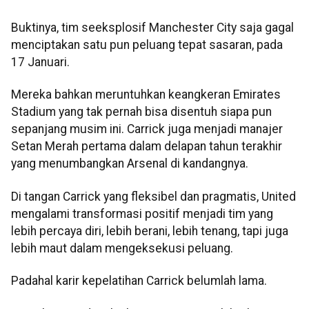
Buktinya, tim seeksplosif Manchester City saja gagal
menciptakan satu pun peluang tepat sasaran, pada
17 Januari.
Mereka bahkan meruntuhkan keangkeran Emirates
Stadium yang tak pernah bisa disentuh siapa pun
sepanjang musim ini. Carrick juga menjadi manajer
Setan Merah pertama dalam delapan tahun terakhir
yang menumbangkan Arsenal di kandangnya.
Di tangan Carrick yang fleksibel dan pragmatis, United
mengalami transformasi positif menjadi tim yang
lebih percaya diri, lebih berani, lebih tenang, tapi juga
lebih maut dalam mengeksekusi peluang.
Padahal karir kepelatihan Carrick belumlah lama.