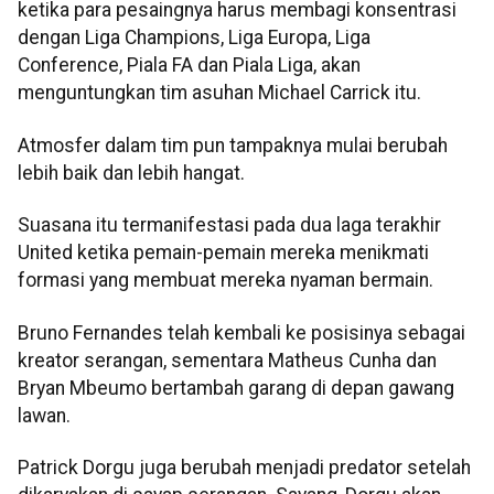
ketika para pesaingnya harus membagi konsentrasi
dengan Liga Champions, Liga Europa, Liga
Conference, Piala FA dan Piala Liga, akan
menguntungkan tim asuhan Michael Carrick itu.
Atmosfer dalam tim pun tampaknya mulai berubah
lebih baik dan lebih hangat.
Suasana itu termanifestasi pada dua laga terakhir
United ketika pemain-pemain mereka menikmati
formasi yang membuat mereka nyaman bermain.
Bruno Fernandes telah kembali ke posisinya sebagai
kreator serangan, sementara Matheus Cunha dan
Bryan Mbeumo bertambah garang di depan gawang
lawan.
Patrick Dorgu juga berubah menjadi predator setelah