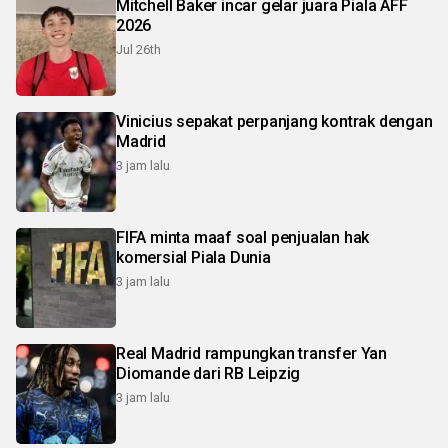
Mitchell Baker incar gelar juara Piala AFF
2026
Jul 26th
Vinicius sepakat perpanjang kontrak dengan
Madrid
3 jam lalu
FIFA minta maaf soal penjualan hak
komersial Piala Dunia
3 jam lalu
Real Madrid rampungkan transfer Yan
Diomande dari RB Leipzig
3 jam lalu