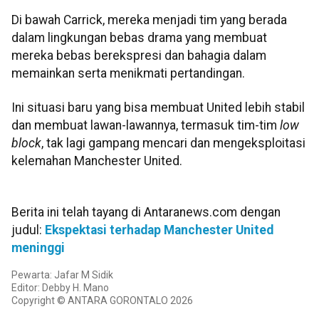
Di bawah Carrick, mereka menjadi tim yang berada
dalam lingkungan bebas drama yang membuat
mereka bebas berekspresi dan bahagia dalam
memainkan serta menikmati pertandingan.
Ini situasi baru yang bisa membuat United lebih stabil
dan membuat lawan-lawannya, termasuk tim-tim
low
block
, tak lagi gampang mencari dan mengeksploitasi
kelemahan Manchester United.
Berita ini telah tayang di Antaranews.com dengan
judul:
Ekspektasi terhadap Manchester United
meninggi
Pewarta: Jafar M Sidik
Editor: Debby H. Mano
Copyright © ANTARA GORONTALO 2026