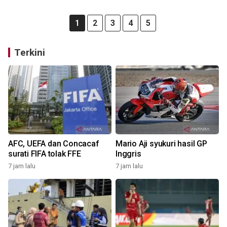
1
2
3
4
5
Terkini
AFC, UEFA dan Concacaf
Mario Aji syukuri hasil GP
surati FIFA tolak FFE
Inggris
7 jam lalu
7 jam lalu