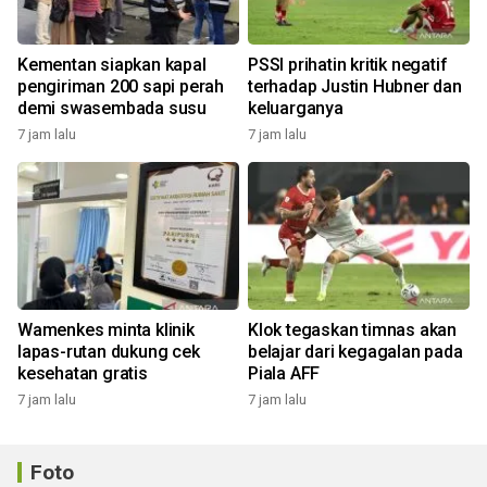
Kementan siapkan kapal
PSSI prihatin kritik negatif
pengiriman 200 sapi perah
terhadap Justin Hubner dan
demi swasembada susu
keluarganya
7 jam lalu
7 jam lalu
Wamenkes minta klinik
Klok tegaskan timnas akan
lapas-rutan dukung cek
belajar dari kegagalan pada
kesehatan gratis
Piala AFF
7 jam lalu
7 jam lalu
Foto