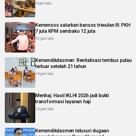
9 jam lalu
Kemensos salurkan bansos triwulan III: PKH
7 juta KPM sembako 12 juta
13 jam lalu
Kemendikdasmen: Revitalisasi tembus pulau
terluar setelah 21 tahun
14 jam lalu
Menhaj: Hasil IKLHI 2026 jadi bukti
transformasi layanan haji
14 jam lalu
Kemendikdasmen telusuri dugaan