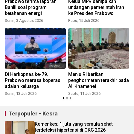
Prabowo terima laporan
Ketua MPR sampaikan
r
Bahlil soal program
undangan pemerintah Iran
ketahanan energi
ke Presiden Prabowo
S
Senin, 3 Agustus 2026
Rabu, 15 Juli 2026
Di Harkopnas ke-79,
Menlu RI berikan
Prabowo merasa koperasi
penghormatan terakhir pada
adalah keluarga
Ali Khamenei
Senin, 13 Juli 2026
Sabtu, 11 Juli 2026
S
Terpopuler - Kesra
Kemenkes: 1 juta yang semula sehat
terdeteksi hipertensi di CKG 2026