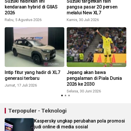
Suzuki hadirkan lini
Suzuki targetkan raih
kendaraan hybrid di GIIAS
pangsa pasar 20 persen
2026
melalui New XL7
Rabu, 5 Agustus 2026
Kamis, 30 Juli 2026
S
Intip fitur yang hadir di XL7
Jepang akan bawa
generasi terbaru
pengalaman di Piala Dunia
2026 ke 2030
Jumat, 17 Juli 2026
S
Selasa, 30 Juni 2026
Terpopuler - Teknologi
Kaspersky ungkap perubahan pola promosi
judi online di media sosial