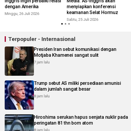
Inggris ingin perbaiki relasi
Media: AS-Inggris akan
dengan Amerika
menyiapkan konferensi
keamanan Selat Hormuz
Minggu, 26 Juli 2026
Sabtu, 25 Juli 2026
R
Terpopuler - Internasional
Presiden Iran sebut komunikasi dengan
Motjaba Khamenei sangat sulit
7 jam lalu
Trump sebut AS miliki persediaan amunisi
dalam jumlah sangat besar
8 jam lalu
Hiroshima serukan hapus senjata nuklir pada
peringatan 81 thn bom atom
8 jam lalu