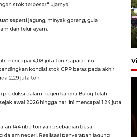
an stok terbesar," ujarnya.
UPACARA HUT KE-78
uat seperti jagung, minyak goreng, gula
REPUBLIK INDONESIA DI
yam dan telur ayam.
GORONTALO
17 Agustus 2023 15:58
V
lah mencapai 4,08 juta ton. Capaian itu
bandingkan kondisi stok CPP beras pada akhir
da 2,29 juta ton.
 produksi dalam negeri karena Bulog telah
jak awal 2026 hingga hari ini mencapai 1,24 juta
SPPG di Gorontalo jaga
kandungan gizi paket MBG
aran 144 ribu ton yang sebagian besar
Ramadhan
 dalam negeri. Realisasi penyerapan jagung