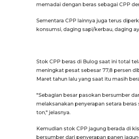
memadai dengan beras sebagai CPP deng
Sementara CPP lainnya juga terus diperk
konsumsi, daging sapi/kerbau, daging a
Stok CPP beras di Bulog saat ini total te
meningkat pesat sebesar 77,8 persen di
Maret tahun lalu yang saat itu masih bera
"Sebagian besar pasokan bersumber dari
melaksanakan penyerapan setara beras se
ton," jelasnya.
Kemudian stok CPP jagung berada di kis
bersumber dari penyerapan panen jagung