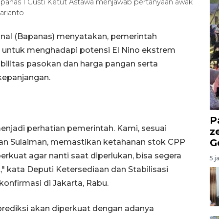
Bapanas I Gusti Ketut Astawa menjawab pertanyaan awak
arianto
nal (Bapanas) menyatakan, pemerintah
untuk menghadapi potensi El Nino ekstrem
abilitas pasokan dan harga pangan serta
kepanjangan.
P
menjadi perhatian pemerintah. Kami, sesuai
z
G
an Sulaiman, memastikan ketahanan stok CPP
rkuat agar nanti saat diperlukan, bisa segera
5 j
 kata Deputi Ketersediaan dan Stabilisasi
onfirmasi di Jakarta, Rabu.
iprediksi akan diperkuat dengan adanya