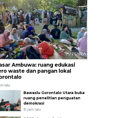
asar Ambuwa: ruang edukasi
ero waste dan pangan lokal
orontalo
am lalu
Bawaslu Gorontalo Utara buka
ruang penelitian penguatan
demokrasi
15 jam lalu