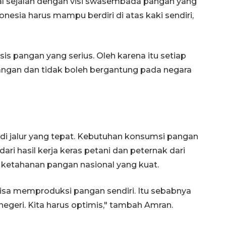
l sejalan dengan visi swasembada pangan yang
nesia harus mampu berdiri di atas kaki sendiri,
s pangan yang serius. Oleh karena itu setiap
ngan dan tidak boleh bergantung pada negara
Awas penipuan berbasis AI
 di jalur yang tepat. Kebutuhan konsumsi pangan
ri hasil kerja keras petani dan peternak dari
2026-08-07 13:45:00
or ketahanan pangan nasional yang kuat.
isa memproduksi pangan sendiri. Itu sebabnya
egeri. Kita harus optimis," tambah Amran.