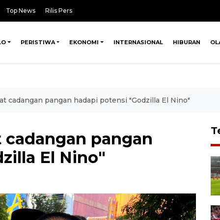
Top News
Rilis Pers
LO
PERISTIWA
EKONOMI
INTERNASIONAL
HIBURAN
OL
t cadangan pangan hadapi potensi "Godzilla El Nino"
T
t cadangan pangan
illa El Nino"