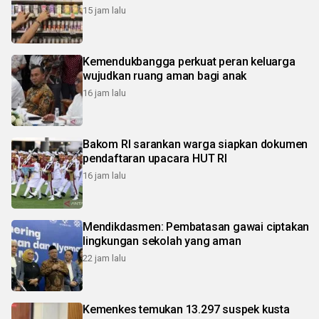
15 jam lalu
Kemendukbangga perkuat peran keluarga
wujudkan ruang aman bagi anak
16 jam lalu
Bakom RI sarankan warga siapkan dokumen
pendaftaran upacara HUT RI
16 jam lalu
Mendikdasmen: Pembatasan gawai ciptakan
lingkungan sekolah yang aman
22 jam lalu
Kemenkes temukan 13.297 suspek kusta