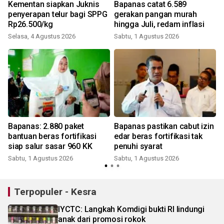
Kementan siapkan Juknis
Bapanas catat 6.589
penyerapan telur bagi SPPG
gerakan pangan murah
Rp26.500/kg
hingga Juli, redam inflasi
Selasa, 4 Agustus 2026
Sabtu, 1 Agustus 2026
J
Bapanas: 2.880 paket
Bapanas pastikan cabut izin
bantuan beras fortifikasi
edar beras fortifikasi tak
siap salur sasar 960 KK
penuhi syarat
Sabtu, 1 Agustus 2026
Sabtu, 1 Agustus 2026
S
Terpopuler - Kesra
IYCTC: Langkah Komdigi bukti RI lindungi
anak dari promosi rokok