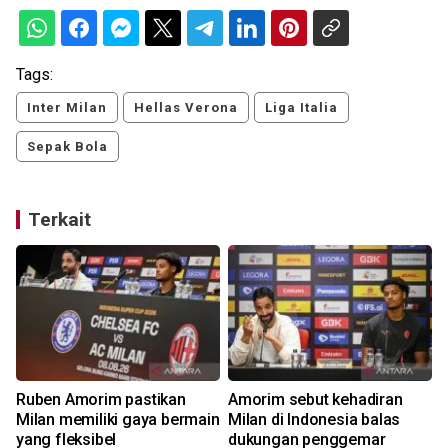
Tags:
Inter Milan
Hellas Verona
Liga Italia
Sepak Bola
Terkait
Ruben Amorim pastikan
Amorim sebut kehadiran
Milan memiliki gaya bermain
Milan di Indonesia balas
yang fleksibel
dukungan penggemar
J