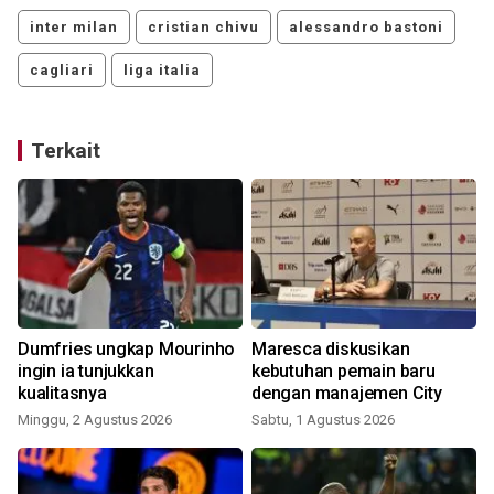
inter milan
cristian chivu
alessandro bastoni
cagliari
liga italia
Terkait
Dumfries ungkap Mourinho
Maresca diskusikan
ingin ia tunjukkan
kebutuhan pemain baru
kualitasnya
dengan manajemen City
Minggu, 2 Agustus 2026
Sabtu, 1 Agustus 2026
K