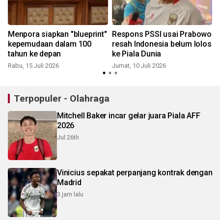
Menpora siapkan "blueprint"
Respons PSSI usai Prabowo
kepemudaan dalam 100
resah Indonesia belum lolos
tahun ke depan
ke Piala Dunia
Rabu, 15 Juli 2026
Jumat, 10 Juli 2026
J
Terpopuler - Olahraga
Mitchell Baker incar gelar juara Piala AFF
2026
Jul 26th
Vinicius sepakat perpanjang kontrak dengan
Madrid
3 jam lalu