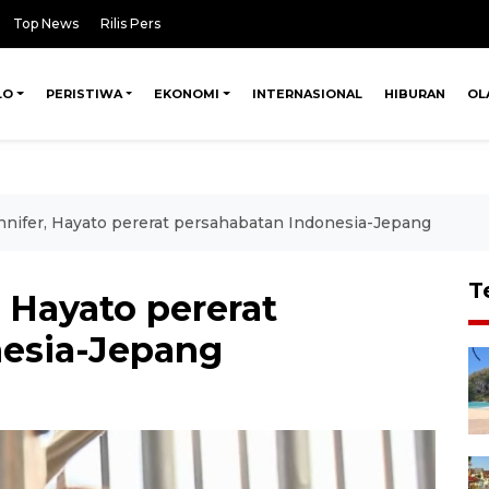
Top News
Rilis Pers
LO
PERISTIWA
EKONOMI
INTERNASIONAL
HIBURAN
OL
nifer, Hayato pererat persahabatan Indonesia-Jepang
T
 Hayato pererat
nesia-Jepang