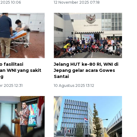
2025 10:06
12 November 2025 07:18
 fasilitasi
Jelang HUT ke-80 RI, WNI di
n WNI yang sakit
Jepang gelar acara Gowes
ng
Santai
r 2025 12:31
10 Agustus 2025 13:12