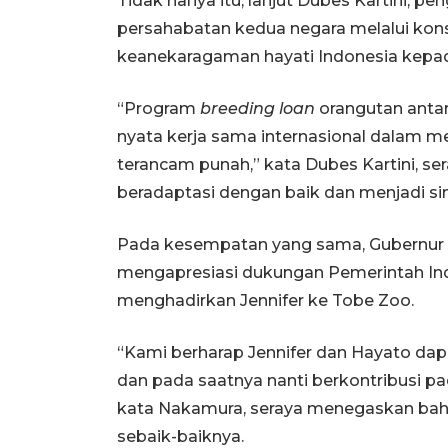
Tidak hanya itu, lanjut Dubes Kartini, p
persahabatan kedua negara melalui kons
keanekaragaman hayati Indonesia kepa
“Program
breeding loan
orangutan anta
nyata kerja sama internasional dalam 
terancam punah,” kata Dubes Kartini, se
beradaptasi dengan baik dan menjadi s
Pada kesempatan yang sama, Gubernur 
mengapresiasi dukungan Pemerintah Ind
menghadirkan Jennifer ke Tobe Zoo.
“Kami berharap Jennifer dan Hayato dapa
dan pada saatnya nanti berkontribusi 
kata Nakamura, seraya menegaskan bah
sebaik-baiknya.