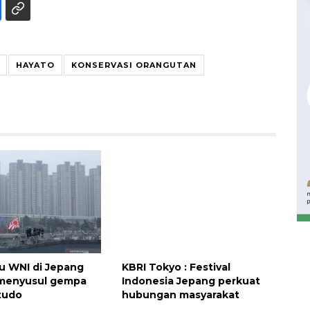
HAYATO
KONSERVASI ORANGUTAN
Waspadai penyakit saat
musim kemarau
2026-08-05 12:00:00
u WNI di Jepang
KBRI Tokyo : Festival
menyusul gempa
Indonesia Jepang perkuat
tudo
hubungan masyarakat