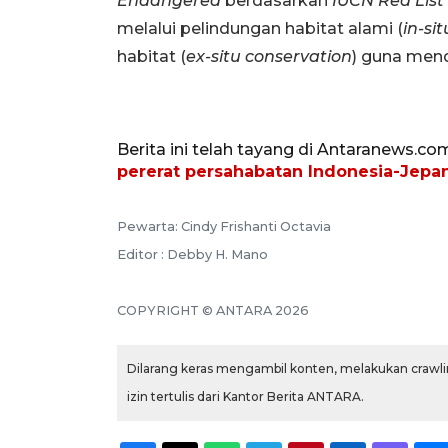
Endangered
berdasarkan
IUCN Red List
melalui pelindungan habitat alami (
in-si
habitat (
ex-situ conservation
) guna mend
Berita ini telah tayang di Antaranews.co
pererat persahabatan Indonesia-Jepa
Pewarta: Cindy Frishanti Octavia
Editor : Debby H. Mano
COPYRIGHT © ANTARA 2026
Dilarang keras mengambil konten, melakukan crawlin
izin tertulis dari Kantor Berita ANTARA.