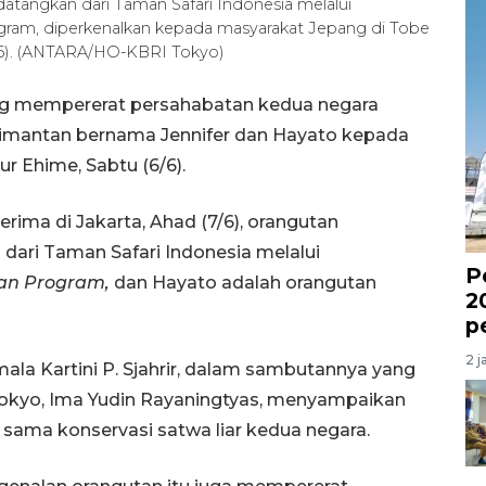
datangkan dari Taman Safari Indonesia melalui
ogram, diperkenalkan kepada masyarakat Jepang di Tobe
26). (ANTARA/HO-KBRI Tokyo)
ang mempererat persahabatan kedua negara
imantan bernama Jennifer dan Hayato kepada
r Ehime, Sabtu (6/6).
rima di Jakarta, Ahad (7/6), orangutan
 dari Taman Safari Indonesia melalui
P
oan Program,
dan Hayato adalah orangutan
2
p
2 j
ala Kartini P. Sjahrir, dalam sambutannya yang
okyo, Ima Yudin Rayaningtyas, menyampaikan
 sama konservasi satwa liar kedua negara.