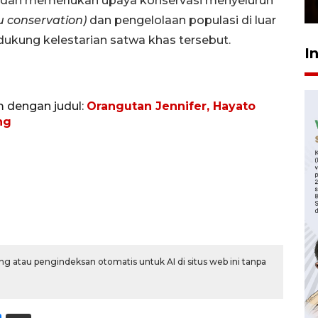
dan memerlukan upaya konservasi menyeluruh
23 Februari 2026 18:20
tu conservation)
dan pengelolaan populasi di luar
ukung kelestarian satwa khas tersebut.
I
m dengan judul:
Orangutan Jennifer, Hayato
ng
g atau pengindeksan otomatis untuk AI di situs web ini tanpa