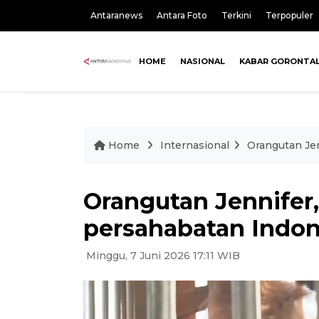
Antaranews
Antara Foto
Terkini
Terpopuler
HOME
NASIONAL
KABAR GORONTA
Home
Internasional
Orangutan Jen
Orangutan Jennifer,
persahabatan Indo
Minggu, 7 Juni 2026 17:11 WIB