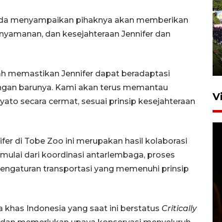
 Ikeda menyampaikan pihaknya akan memberikan
UPACARA HUT KE-78
nyamanan, dan kesejahteraan Jennifer dan
REPUBLIK INDONESIA DI
GORONTALO
17 Agustus 2023 15:58
lah memastikan Jennifer dapat beradaptasi
ngan barunya. Kami akan terus memantau
V
yato secara cermat, sesuai prinsip kesejahteraan
er di Tobe Zoo ini merupakan hasil kolaborasi
 mulai dari koordinasi antarlembaga, proses
pengaturan transportasi yang memenuhi prinsip
SPPG di Gorontalo jaga
kandungan gizi paket MBG
khas Indonesia yang saat ini berstatus
Critically
Ramadhan