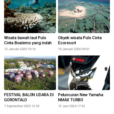
Wisata bawah laut Pulo
Obyek wisata Pulo Cinta
Cinta Boalemo yang indah
Ecoresort
13 Januari 2020 10:16
10 Januari 2020 09:01
3
FESTIVAL BALON UDARA DI
Peluncuran New Yamaha
GORONTALO
NMAX TURBO
7 September 2025 12:53
12 Juni 2024 17:32