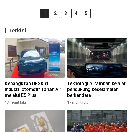
1
2
3
4
5
Terkini
Kebangkitan DFSK di
Teknologi AI rambah ke alat
industri otomotif Tanah Air
pendukung keselamatan
melalui E5 Plus
berkendara
17 menit lalu
17 menit lalu