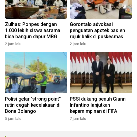
Zulhas: Ponpes dengan
Gorontalo advokasi
1.000 lebih siswa asrama
penguatan apotek pasien
bisa bangun dapur MBG
rujuk balik di puskesmas
2 jam lalu
2 jam lalu
Polisi gelar "strong point"
PSSI dukung penuh Gianni
rutin cegah kecelakaan di
Infantino lanjutkan
Bone Bolango
kepemimpinan di FIFA
5 jam lalu
7 jam lalu