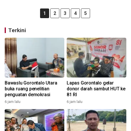
1
2
3
4
5
Terkini
Bawaslu Gorontalo Utara
Lapas Gorontalo gelar
buka ruang penelitian
donor darah sambut HUT ke
penguatan demokrasi
81 RI
6 jam lalu
6 jam lalu