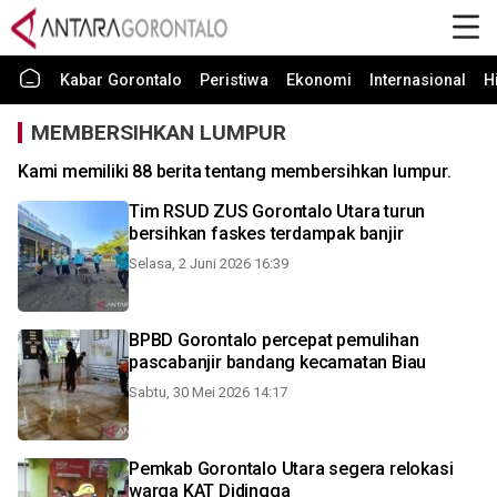
Kabar Gorontalo
Peristiwa
Ekonomi
Internasional
H
MEMBERSIHKAN LUMPUR
Kami memiliki 88 berita tentang membersihkan lumpur.
Tim RSUD ZUS Gorontalo Utara turun
bersihkan faskes terdampak banjir
Selasa, 2 Juni 2026 16:39
BPBD Gorontalo percepat pemulihan
pascabanjir bandang kecamatan Biau
Sabtu, 30 Mei 2026 14:17
Pemkab Gorontalo Utara segera relokasi
warga KAT Didingga