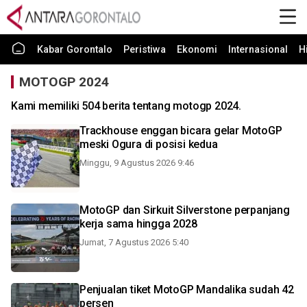
Kabar Gorontalo
Peristiwa
Ekonomi
Internasional
H
MOTOGP 2024
Kami memiliki 504 berita tentang motogp 2024.
Trackhouse enggan bicara gelar MotoGP
meski Ogura di posisi kedua
Minggu, 9 Agustus 2026 9:46
MotoGP dan Sirkuit Silverstone perpanjang
kerja sama hingga 2028
Jumat, 7 Agustus 2026 5:40
Penjualan tiket MotoGP Mandalika sudah 42
persen