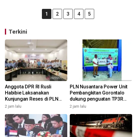
1
2
3
4
5
Terkini
Anggota DPR RI Rusli
PLN Nusantara Power Unit
Habibie Laksanakan
Pembangkitan Gorontalo
Kunjungan Reses di PLN
dukung penguatan TP3R
Nusantara Power Unit
Tanggidaa Group melalui
2 jam lalu
2 jam lalu
Pembangkitan Gorontalo
bantuan TJSL berbasis
ekonomi sirkular