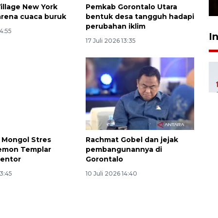
23 Februari 2026 18:20
Village New York
Pemkab Gorontalo Utara
arena cuaca buruk
bentuk desa tangguh hadapi
perubahan iklim
14:55
I
17 Juli 2026 13:35
 Mongol Stres
Rachmat Gobel dan jejak
emon Templar
pembangunannya di
mentor
Gorontalo
13:45
10 Juli 2026 14:40