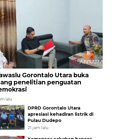
awaslu Gorontalo Utara buka
uang penelitian penguatan
emokrasi
am lalu
DPRD Gorontalo Utara
apresiasi kehadiran listrik di
Pulau Dudepo
21 jam lalu
Kemensos salurkan bansos