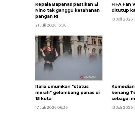
Kepala Bapanas pastikan El
FIFA Fan 
Nino tak ganggu ketahanan
ditutup k
pangan RI
19 Juli 2026 
21 Juli 2026 13:36
Italia umumkan "status
Komedian
merah" gelombang panas di
kenang T
15 kota
sebagai 
17 Juli 2026 06:36
13 Juli 2026 