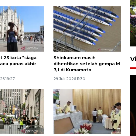
UPACARA HUT KE-78
REPUBLIK INDONESIA DI
GORONTALO
17 Agustus 2023 15:58
ut 23 kota "siaga
Shinkansen masih
V
aca panas akhir
dihentikan setelah gempa M
7,1 di Kumamoto
26 18:27
29 Juli 2026 11:30
SPPG di Gorontalo jaga
kandungan gizi paket MBG
Ramadhan