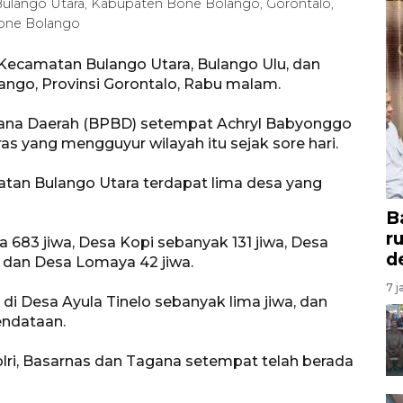
ulango Utara, Kabupaten Bone Bolango, Gorontalo,
one Bolango
Kecamatan Bulango Utara, Bulango Ulu, dan
ango, Provinsi Gorontalo, Rabu malam.
ana Daerah (BPBD) setempat Achryl Babyonggo
s yang mengguyur wilayah itu sejak sore hari.
tan Bulango Utara terdapat lima desa yang
B
r
 683 jiwa, Desa Kopi sebanyak 131 jiwa, Desa
d
, dan Desa Lomaya 42 jiwa.
7 j
i Desa Ayula Tinelo sebanyak lima jiwa, dan
ndataan.
Polri, Basarnas dan Tagana setempat telah berada