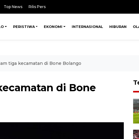
Top News
Rilis Pers
LO
PERISTIWA
EKONOMI
INTERNASIONAL
HIBURAN
OL
dam tiga kecamatan di Bone Bolango
T
 kecamatan di Bone