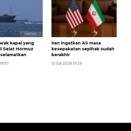
wak kapal yang
Iran ingatkan AS masa
di Selat Hormuz
kesepakatan sepihak sudah
diselamatkan
berakhir
 09:57
12 Juli 2026 19:29
Waspadai penyakit saat
musim kemarau
2026-08-05 12:00:00