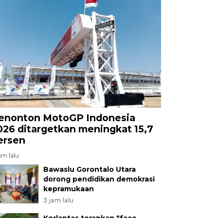
enonton MotoGP Indonesia
026 ditargetkan meningkat 15,7
ersen
am lalu
Bawaslu Gorontalo Utara
dorong pendidikan demokrasi
kepramukaan
3 jam lalu
Korlantas terapkan "face