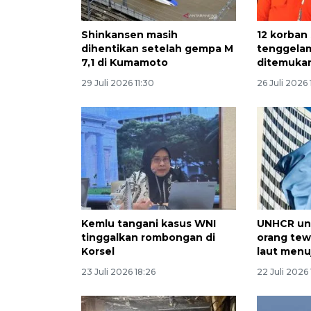
Shinkansen masih
12 korban
dihentikan setelah gempa M
tenggelam
7,1 di Kumamoto
ditemuka
29 Juli 2026 11:30
26 Juli 2026 
Kemlu tangani kasus WNI
UNHCR un
tinggalkan rombongan di
orang tew
Korsel
laut menu
23 Juli 2026 18:26
22 Juli 2026 