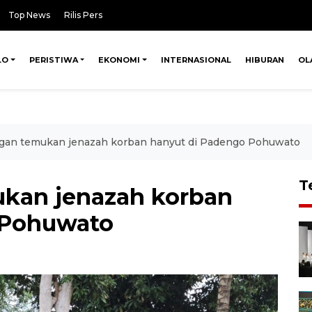
Top News
Rilis Pers
LO
PERISTIWA
EKONOMI
INTERNASIONAL
HIBURAN
OL
gan temukan jenazah korban hanyut di Padengo Pohuwato
T
kan jenazah korban
 Pohuwato