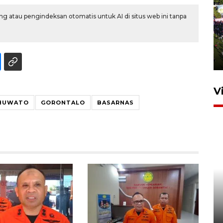
g atau pengindeksan otomatis untuk AI di situs web ini tanpa
UPACARA HUT KE-78
REPUBLIK INDONESIA DI
GORONTALO
17 Agustus 2023 15:58
V
HUWATO
GORONTALO
BASARNAS
SPPG di Gorontalo jaga
kandungan gizi paket MBG
Ramadhan
23 Februari 2026 18:20