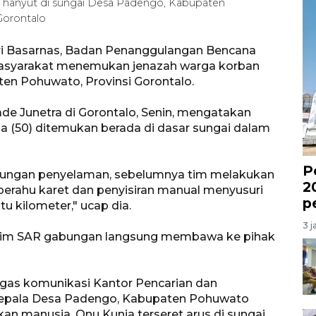
hanyut di sungai Desa Padengo, Kabupaten
Gorontalo
ri Basarnas, Badan Penanggulangan Bencana
 masyarakat menemukan jenazah warga korban
en Pohuwato, Provinsi Gorontalo.
ade Junetra di Gorontalo, Senin, mengatakan
a (50) ditemukan berada di dasar sungai dalam
P
bungan penyelaman, sebelumnya tim melakukan
2
erahu karet dan penyisiran manual menyusuri
p
atu kilometer," ucap dia.
3 j
i, tim SAR gabungan langsung membawa ke pihak
ugas komunikasi Kantor Pencarian dan
Kepala Desa Padengo, Kabupaten Pohuwato
an manusia, Onu Kunja terseret arus di sungai