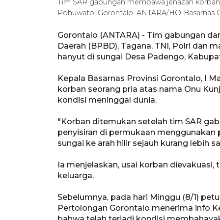
Tim SAR gabungan membawa jenazah korban 
Pohuwato, Gorontalo. ANTARA/HO-Basarnas 
Gorontalo (ANTARA) - Tim gabungan da
Daerah (BPBD), Tagana, TNI, Polri dan
hanyut di sungai Desa Padengo, Kabupat
Kepala Basarnas Provinsi Gorontalo, I M
korban seorang pria atas nama Onu Kunj
kondisi meninggal dunia.
"Korban ditemukan setelah tim SAR ga
penyisiran di permukaan menggunakan p
sungai ke arah hilir sejauh kurang lebih s
Ia menjelaskan, usai korban dievakuas
keluarga.
Sebelumnya, pada hari Minggu (8/1) pet
Pertolongan Gorontalo menerima info 
bahwa telah terjadi kondisi membahayak