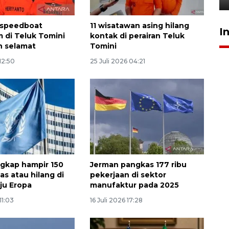
 speedboat
11 wisatawan asing hilang
I
 di Teluk Tomini
kontak di perairan Teluk
n selamat
Tomini
12:50
25 Juli 2026 04:21
gkap hampir 150
Jerman pangkas 177 ribu
as atau hilang di
pekerjaan di sektor
ju Eropa
manufaktur pada 2025
11:03
16 Juli 2026 17:28