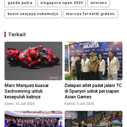
ganda putra
singapore open 2023
minions
kevin sanjaya sukamuljo
marcus fernaldi gideon
Terkait
r
Marc Marquez kuasai
Delapan atlet padel jalani TC
Sachsenring untuk
di Spanyol untuk persiapan
kesepuluh kalinya
Asian Games
Senin, 13 Juli 2026
Kamis, 9 Juli 2026
J