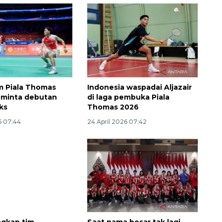
m Piala Thomas
Indonesia waspadai Aljazair
 minta debutan
di laga pembuka Piala
Ekspedisi Rupiah Berdaulat
eks
Thomas 2026
2026 sambangi Papua
6 07:44
24 April 2026 07:42
2026-08-06 13:15:00