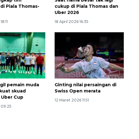
ngkap tim
Saat nama besar tak lagi
 di Piala Thomas-
cukup di Piala Thomas dan
6
Uber 2026
18:11
18 April 2026 16:35
gil pemain muda
Ginting nilai persaingan di
kuat skuad
Swiss Open merata
 Uber Cup
12 Maret 2026 11:51
6 09:25