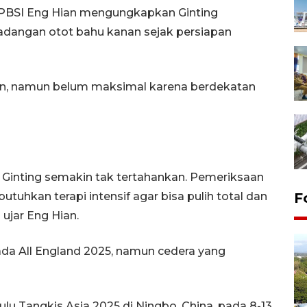
 PBSI Eng Hian mengungkapkan Ginting
adangan otot bahu kanan sejak persiapan
kan, namun belum maksimal karena berdekatan
n Ginting semakin tak tertahankan. Pemeriksaan
tuhkan terapi intensif agar bisa pulih total dan
F
ujar Eng Hian.
da All England 2025, namun cedera yang
lu Tangkis Asia 2025 di Ningbo, China, pada 8-13