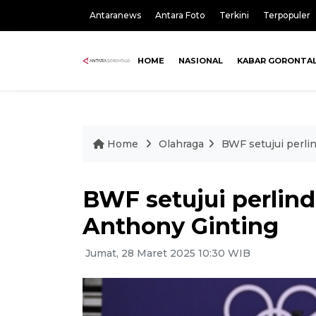
Antaranews
Antara Foto
Terkini
Terpopuler
HOME
NASIONAL
KABAR GORONTA
Home
Olahraga
BWF setujui perli
BWF setujui perlin
Anthony Ginting
Jumat, 28 Maret 2025 10:30 WIB