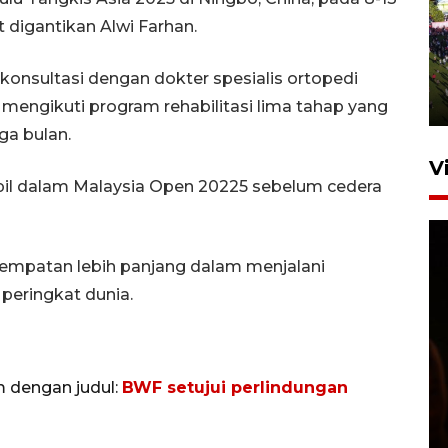
UPACARA HUT KE-78
 digantikan Alwi Farhan.
REPUBLIK INDONESIA DI
GORONTALO
konsultasi dengan dokter spesialis ortopedi
17 Agustus 2023 15:58
 mengikuti program rehabilitasi lima tahap yang
ga bulan.
V
mpil dalam Malaysia Open 20225 sebelum cedera
mpatan lebih panjang dalam menjalani
peringkat dunia.
SPPG di Gorontalo jaga
kandungan gizi paket MBG
m dengan judul:
BWF setujui perlindungan
Ramadhan
23 Februari 2026 18:20