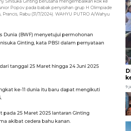
ony Sinisuka Ginting berusaha mengembalikan kok ke
unior Popov pada babak penyisihan grup H Olimpiade
ris, Prancis, Rabu (31/7/2024). WAHYU PUTRO A/Wahyu
kis Dunia (BWF) menyetujui permohonan
nisuka Ginting, kata PBSI dalam pernyataan
 dari tanggal 25 Maret hingga 24 Juni 2025
D
k
9 j
kat ke-11 dunia itu baru dapat mengikuti
.
 pada 25 Maret 2025 lantaran Ginting
a akibat cedera bahu kanan.