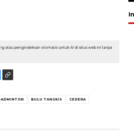
I
g atau pengindeksan otomatis untuk AI di situs web ini tanpa
BADMINTON
BULU TANGKIS
CEDERA