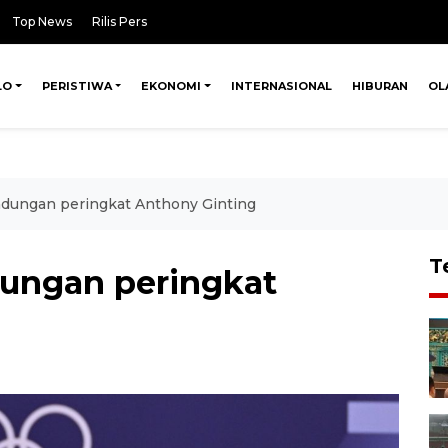
Top News
Rilis Pers
LO
PERISTIWA
EKONOMI
INTERNASIONAL
HIBURAN
OL
ndungan peringkat Anthony Ginting
T
dungan peringkat