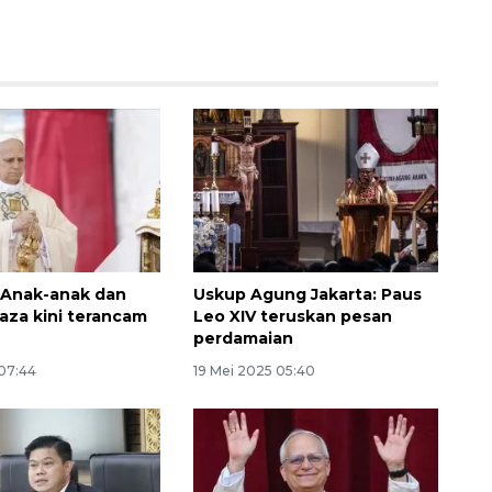
132 ribu keluarga graduasi dari
kemiskinan
 Anak-anak dan
Uskup Agung Jakarta: Paus
Gaza kini terancam
Leo XIV teruskan pesan
2026-08-07 06:45:00
perdamaian
 07:44
19 Mei 2025 05:40