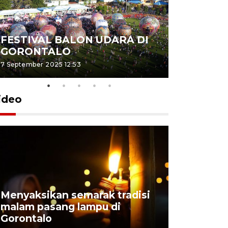
FESTIVAL BALON UDARA DI
Peluncur
GORONTALO
NMAX T
7 September 2025 12:53
12 Juni 2024 1
ideo
Menyaksikan semarak tradisi
Pemudik 
malam pasang lampu di
Gorontalo
Gorontalo
Nusantara