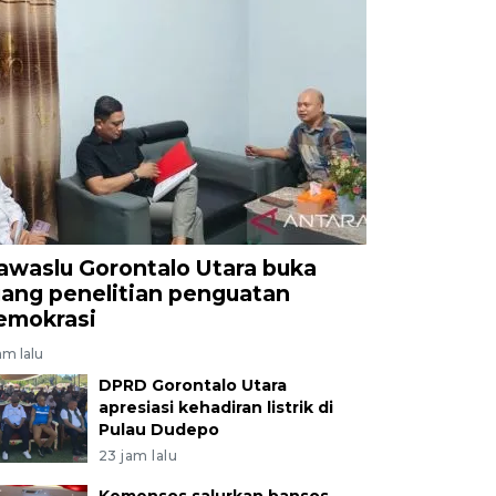
awaslu Gorontalo Utara buka
uang penelitian penguatan
emokrasi
am lalu
DPRD Gorontalo Utara
apresiasi kehadiran listrik di
Pulau Dudepo
23 jam lalu
Kemensos salurkan bansos