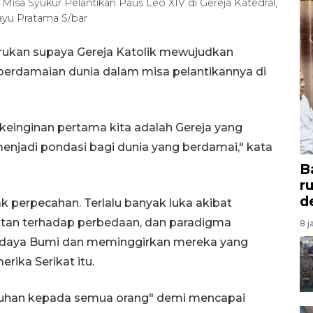
t Misa Syukur Pelantikan Paus Leo XIV di Gereja Katedral,
ayu Pratama S/bar
rukan supaya Gereja Katolik mewujudkan
 perdamaian dunia dalam misa pelantikannya di
 keinginan pertama kita adalah Gereja yang
enjadi pondasi bagi dunia yang berdamai," kata
B
r
d
yak perpecahan. Terlalu banyak luka akibat
utan terhadap perbedaan, dan paradigma
8 j
 daya Bumi dan meminggirkan mereka yang
rika Serikat itu.
Tuhan kepada semua orang" demi mencapai