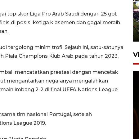
UPACARA HUT KE-78
ai top skor Liga Pro Arab Saudi dengan 25 gol.
REPUBLIK INDONESIA DI
nis di posisi ketiga klasemen dan gagal meraih
GORONTALO
pan.
17 Agustus 2023 15:58
udi tergolong minim trofi. Sejauh ini, satu-satunya
V
lah Piala Champions Klub Arab pada tahun 2023.
kembali mencatatkan prestasi dengan mencetak
turut mengantarkan negaranya mengalahkan
ermain imbang 2-2 di final UEFA Nations League
SPPG di Gorontalo jaga
ersama tim nasional Portugal, setelah
kandungan gizi paket MBG
ions League 2019.
Ramadhan
23 Februari 2026 18:20