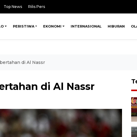
Top News
Rilis Pers
LO
PERISTIWA
EKONOMI
INTERNASIONAL
HIBURAN
OL
bertahan di Al Nassr
T
ertahan di Al Nassr