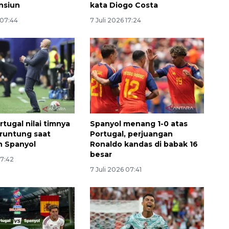
nsiun
kata Diogo Costa
 07:44
7 Juli 2026 17:24
rtugal nilai timnya
Spanyol menang 1-0 atas
runtung saat
Portugal, perjuangan
n Spanyol
Ronaldo kandas di babak 16
besar
07:42
7 Juli 2026 07:41