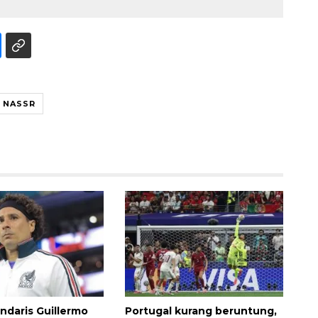
 NASSR
Layanan haji Indonesia
semakin memuaskan
2026-08-08 15:00:00
endaris Guillermo
Portugal kurang beruntung,