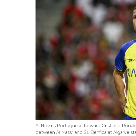
Al Nassr's Portuguese forward Cristiano Ronal
between Al Nassr and SL Benfica at Algarve sta