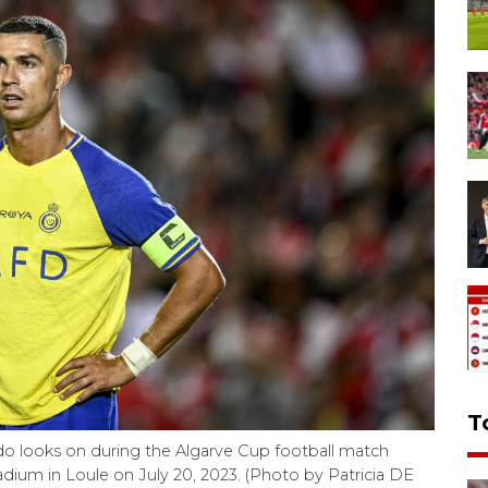
T
do looks on during the Algarve Cup football match
dium in Loule on July 20, 2023. (Photo by Patricia DE